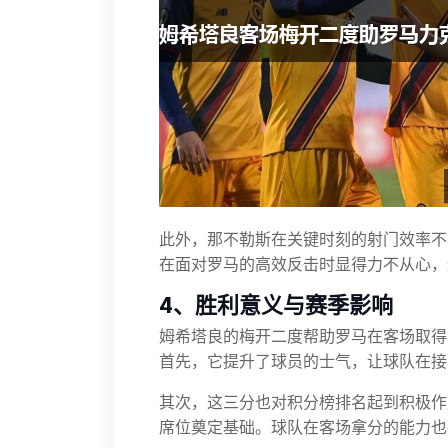
此外，那不勒斯在关键时刻的射门效率不
在面对罗马的高效反击时显得力不从心，
4、胜利意义与赛季影响
姆希塔良的梅开二度帮助罗马在客场取得
首先，它提升了球员的士气，让球队在接
其次，这三分也对积分榜排名起到积极作
席位奠定基础。球队在客场拿分的能力也