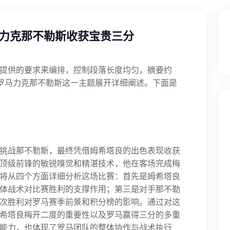
力克那不勒斯收获宝贵三分
提供的要求来编排，控制段落长度均匀，摘要约
助罗马力克那不勒斯这一主题展开详细阐述。下面是
挑战那不勒斯，最终凭借姆希塔良的出色表现收获
顶级前锋的敏锐嗅觉和精湛技术，他在客场完成梅
将从四个方面详细分析这场比赛：首先是姆希塔良
体战术对比赛胜利的支撑作用；第三是对手那不勒
次胜利对罗马赛季前景和积分榜的影响。通过对这
希塔良梅开二度的重要性以及罗马赢得三分的多重
能力，也体现了罗马团队的整体协作与战术执行