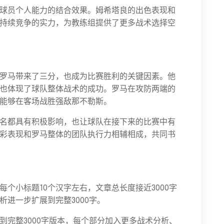
球员个人能力的结合效果。姆希塔良的出色表现和
持续竞争的实力，为教练组提供了更多战术选择空
罗马带来了三分，也成为比赛胜利的关键因素。他
也体现了球队整体战术的成功。罗马在攻防两端的
能够在客场战胜强敌那不勒斯。
名都具有积极影响，也让球队在接下来的比赛中有
彩表现和罗马整体的团队执行力相辅相成，共同书
个小标题10个汉字左右，文章总长度接近3000字
进一步扩展到完整3000字。
到完整3000字版本，每个部分加入更多战术分析、