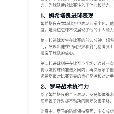
力，为球队后续比赛注入了信心和动力。
1、姆希塔良进球表现
姆希塔良在本场比赛中表现非常出色，他
度。这两粒进球不仅展现了他的个人能力
第一粒进球发生在比赛的前30分钟，姆
门，展现出他在空间把握和射门精确度上
增强了球队的信心。
第二粒进球则是在比赛下半场，通过一次
将队友传球精准送入网内，再次展示了他
姆希塔良对比赛节奏的良好掌控和对对手
2、罗马战术执行力
除了姆希塔良的个人表现，罗马整体战术
前布置了针对那不勒斯的防守反击策略，
比赛中，罗马的防线保持稳固，多次成功