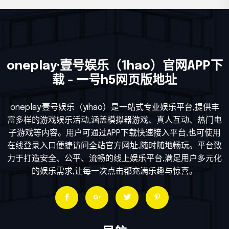
oneplay·壹号娱乐（1hao）官网APP下
载 - 一号h5网页版地址
oneplay·壹号娱乐（yihao）是一站式专业娱乐平台,提供丰
富多样的游戏娱乐活动,涵盖模拟器游戏、真人互动、热门电
子游戏等内容。用户可通过APP下载快速接入平台,也可使用
在线登录入口便捷访问全站官方网址,随时随地畅玩。平台致
力于打造安全、公平、流畅的线上娱乐平台,满足用户多元化
的娱乐需求,让每一次点击都充满乐趣与惊喜。