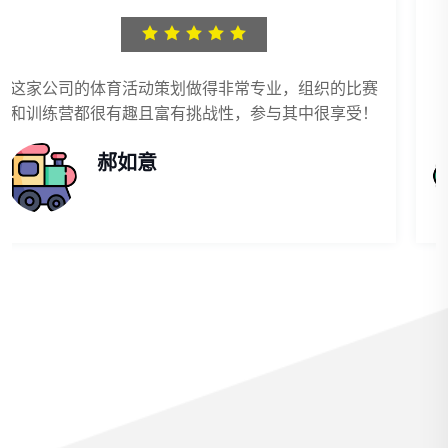
划做得非常专业，组织的比赛
“公司提供的运动课程资
有挑战性，参与其中很享受！
动员都能找到
莘晏然