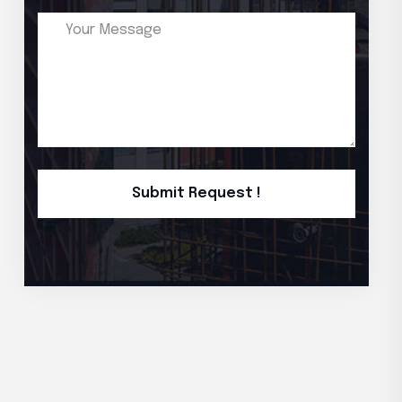
Submit Request !