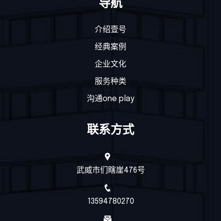
导航
介绍壹号
经典案例
企业文化
服务种类
沟通one play
联系方式
武威市们瞎崖476号
13594780270