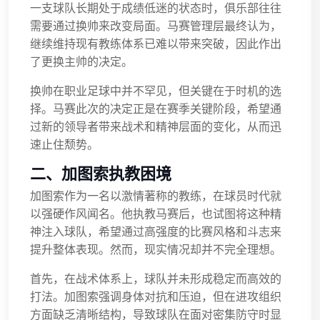
一支球队长期处于成绩低迷的状态时，俱乐部往往
需要通过换帅来改变局面。马赛管理层最终认为，
继续维持现有教练体系已难以带来突破，因此作出
了更换主帅的决定。
换帅在职业足球中并不罕见，但关键在于时机的选
择。马赛此次的决定正是在赛季关键阶段，希望通
过新的领导者带来战术和精神层面的变化，从而迅
速止住颓势。
二、加图索执教困境
加图索作为一名以激情著称的教练，在球员时代就
以强硬作风闻名。他执教马赛后，也试图将这种精
神注入球队，希望通过高强度的比赛风格和斗志来
提升整体表现。然而，现实情况却并不完全理想。
首先，在战术体系上，球队并未形成稳定而高效的
打法。加图索强调身体对抗和压迫，但在进攻组织
方面缺乏清晰结构，导致球队在面对密集防守时显