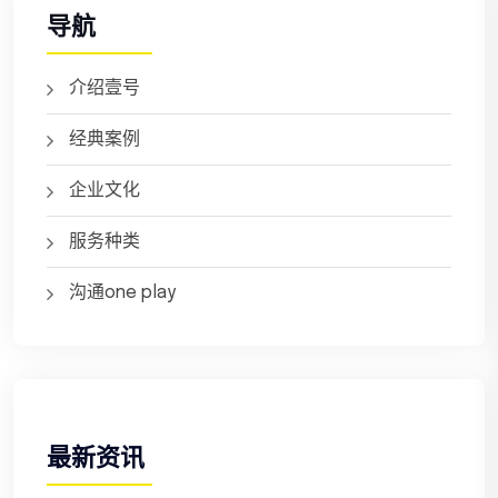
导航
介绍壹号
经典案例
企业文化
服务种类
沟通one play
最新资讯