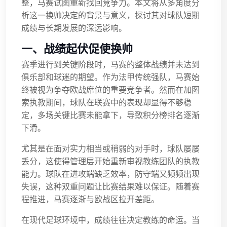
整，马赛试图重新找回竞争力。本文将从多角度分
析这一换帅决定的背景与意义，探讨其对球队短期
成绩与长期发展的深远影响。
一、战绩起伏促使换帅
赛季进行到关键阶段时，马赛的整体战绩并未达到
俱乐部和球迷的期望。作为法甲传统强队，马赛始
终被视为争夺欧战席位的重要竞争者。然而在加图
索执教期间，球队在联赛中的表现却显得不够稳
定，多场关键比赛未能拿下，导致积分榜排名逐渐
下滑。
尤其是在面对实力相当或稍弱的对手时，球队屡屡
丢分，这使得管理层开始重新审视教练团队的执教
能力。球队在进攻端缺乏效率，防守端又频频出现
失误，这种双重问题让比赛结果难以保证。随着赛
程推进，马赛逐渐与欧战区拉开差距。
在现代足球环境中，成绩往往决定教练的命运。当