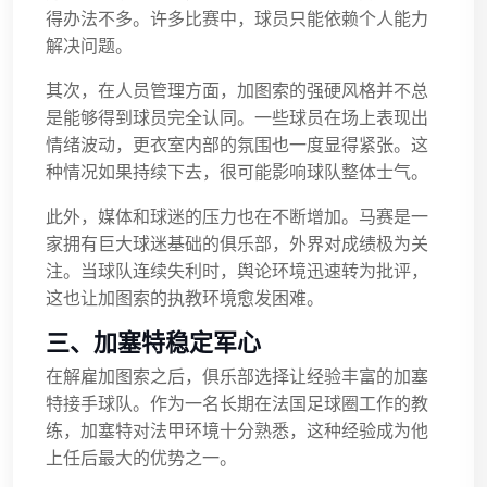
得办法不多。许多比赛中，球员只能依赖个人能力
解决问题。
其次，在人员管理方面，加图索的强硬风格并不总
是能够得到球员完全认同。一些球员在场上表现出
情绪波动，更衣室内部的氛围也一度显得紧张。这
种情况如果持续下去，很可能影响球队整体士气。
此外，媒体和球迷的压力也在不断增加。马赛是一
家拥有巨大球迷基础的俱乐部，外界对成绩极为关
注。当球队连续失利时，舆论环境迅速转为批评，
这也让加图索的执教环境愈发困难。
三、加塞特稳定军心
在解雇加图索之后，俱乐部选择让经验丰富的加塞
特接手球队。作为一名长期在法国足球圈工作的教
练，加塞特对法甲环境十分熟悉，这种经验成为他
上任后最大的优势之一。