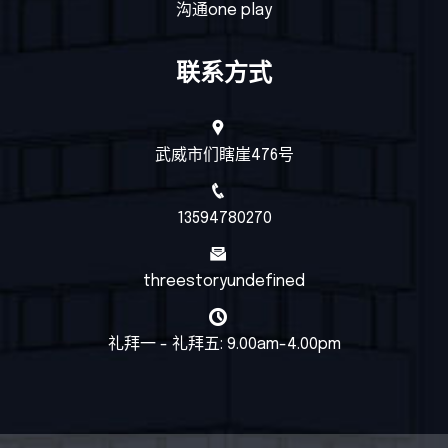
沟通one play
联系方式
武威市们瞎崖476号
13594780270
threestoryundefined
礼拜一 - 礼拜五: 9.00am-4.00pm