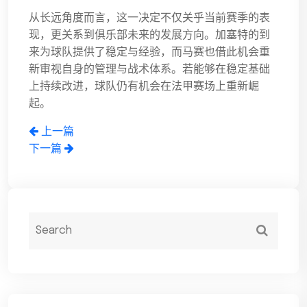
从长远角度而言，这一决定不仅关乎当前赛季的表
现，更关系到俱乐部未来的发展方向。加塞特的到
来为球队提供了稳定与经验，而马赛也借此机会重
新审视自身的管理与战术体系。若能够在稳定基础
上持续改进，球队仍有机会在法甲赛场上重新崛
起。
上一篇
下一篇