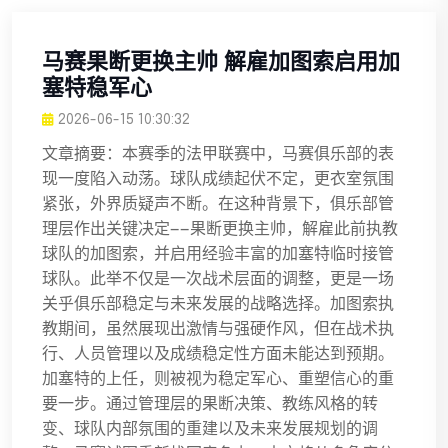
马赛果断更换主帅 解雇加图索启用加
塞特稳军心
2026-06-15 10:30:32
文章摘要：本赛季的法甲联赛中，马赛俱乐部的表
现一度陷入动荡。球队成绩起伏不定，更衣室氛围
紧张，外界质疑声不断。在这种背景下，俱乐部管
理层作出关键决定——果断更换主帅，解雇此前执教
球队的加图索，并启用经验丰富的加塞特临时接管
球队。此举不仅是一次战术层面的调整，更是一场
关乎俱乐部稳定与未来发展的战略选择。加图索执
教期间，虽然展现出激情与强硬作风，但在战术执
行、人员管理以及成绩稳定性方面未能达到预期。
加塞特的上任，则被视为稳定军心、重塑信心的重
要一步。通过管理层的果断决策、教练风格的转
变、球队内部氛围的重建以及未来发展规划的调