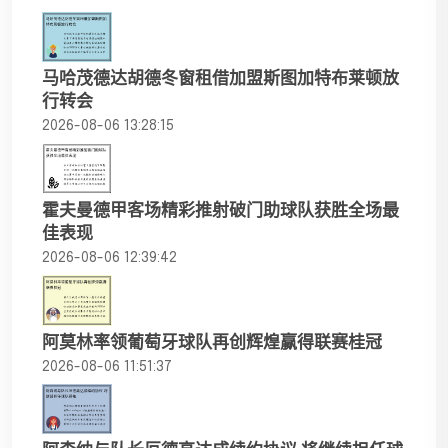
马哈茂德达胡德冬窗租借加盟斯图加特布莱顿放
行转会
2026-08-06 13:28:15
霍夫曼德甲客场精彩推射破门助球队获胜全场最
佳表现
2026-08-06 12:39:42
阿莫林率领葡萄牙球队再创辉煌赢得联赛桂冠
2026-08-06 11:51:37