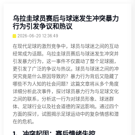
乌拉圭球员赛后与球迷发生冲突暴力
行为引发争议和热议
2026-06-20 12:36:49
在现代足球的激烈竞争中，球员与球迷之间的互动
经常成为话题。乌拉圭球员赛后与球迷发生冲突并
引发暴力行为，这一事件不仅震动了整个足球圈，
更引发了广泛的争议与热议。球员与球迷之间的冲
突究竟是什么原因导致的？暴力行为背后又隐藏了
哪些不为人知的社会问题？这篇文章将从多个角度
详细分析此次事件，探讨球员暴力行为与足球文化
之间的联系，分析这一行为对球员形象、球迷群
体、足球行业以及社会道德的深远影响。通过四个
方面的探讨，试图揭示足球运动中的复杂情感和潜
在的危机。
1、冲突起因：赛后情绪失控