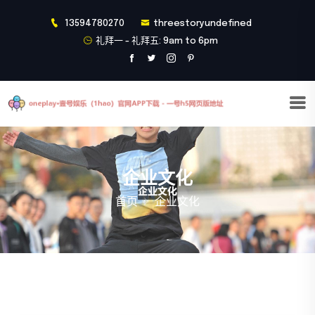
13594780270
threestoryundefined
礼拜一 - 礼拜五: 9am to 6pm
企业文化
首页
企业文化