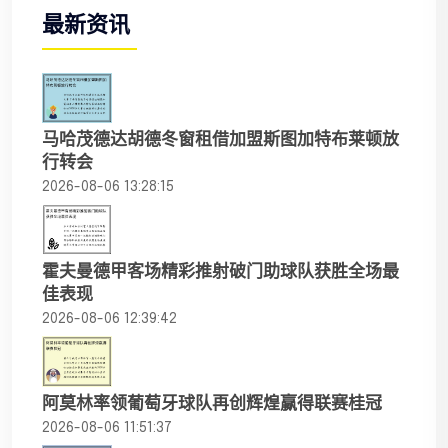
最新资讯
马哈茂德达胡德冬窗租借加盟斯图加特布莱顿放
行转会
2026-08-06 13:28:15
霍夫曼德甲客场精彩推射破门助球队获胜全场最
佳表现
2026-08-06 12:39:42
阿莫林率领葡萄牙球队再创辉煌赢得联赛桂冠
2026-08-06 11:51:37