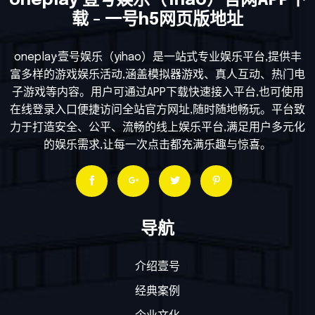
oneplay·壹号娱乐（1hao）官网APP下
载 - 一号h5网页版地址
oneplay·壹号娱乐（yihao）是一站式专业娱乐平台,提供丰
富多样的游戏娱乐活动,涵盖模拟器游戏、真人互动、热门电
子游戏等内容。用户可通过APP下载快速接入平台,也可使用
在线登录入口便捷访问全站官方网址,随时随地畅玩。平台致
力于打造安全、公平、流畅的线上娱乐平台,满足用户多元化
的娱乐需求,让每一次点击都充满乐趣与惊喜。
导航
介绍壹号
经典案例