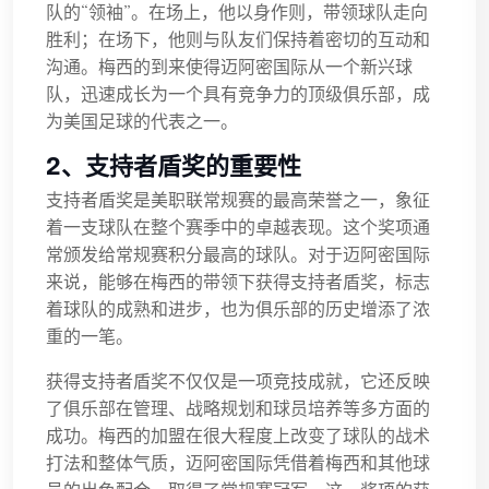
队的“领袖”。在场上，他以身作则，带领球队走向
胜利；在场下，他则与队友们保持着密切的互动和
沟通。梅西的到来使得迈阿密国际从一个新兴球
队，迅速成长为一个具有竞争力的顶级俱乐部，成
为美国足球的代表之一。
2、支持者盾奖的重要性
支持者盾奖是美职联常规赛的最高荣誉之一，象征
着一支球队在整个赛季中的卓越表现。这个奖项通
常颁发给常规赛积分最高的球队。对于迈阿密国际
来说，能够在梅西的带领下获得支持者盾奖，标志
着球队的成熟和进步，也为俱乐部的历史增添了浓
重的一笔。
获得支持者盾奖不仅仅是一项竞技成就，它还反映
了俱乐部在管理、战略规划和球员培养等多方面的
成功。梅西的加盟在很大程度上改变了球队的战术
打法和整体气质，迈阿密国际凭借着梅西和其他球