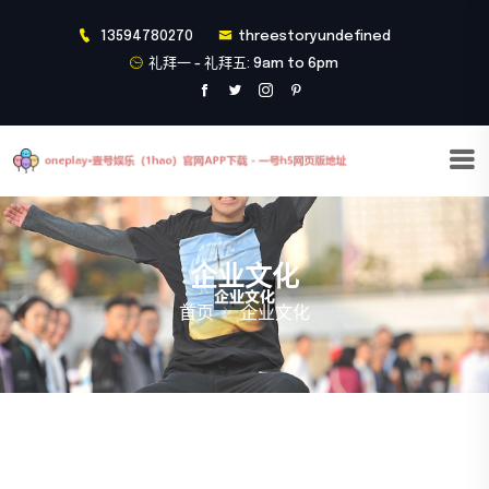
13594780270
threestoryundefined
礼拜一 - 礼拜五: 9am to 6pm
企业文化
首页
企业文化