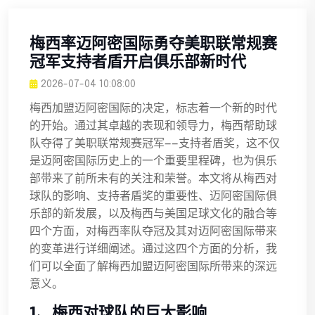
梅西率迈阿密国际勇夺美职联常规赛
冠军支持者盾开启俱乐部新时代
2026-07-04 10:08:00
梅西加盟迈阿密国际的决定，标志着一个新的时代
的开始。通过其卓越的表现和领导力，梅西帮助球
队夺得了美职联常规赛冠军——支持者盾奖，这不仅
是迈阿密国际历史上的一个重要里程碑，也为俱乐
部带来了前所未有的关注和荣誉。本文将从梅西对
球队的影响、支持者盾奖的重要性、迈阿密国际俱
乐部的新发展，以及梅西与美国足球文化的融合等
四个方面，对梅西率队夺冠及其对迈阿密国际带来
的变革进行详细阐述。通过这四个方面的分析，我
们可以全面了解梅西加盟迈阿密国际所带来的深远
意义。
1、梅西对球队的巨大影响