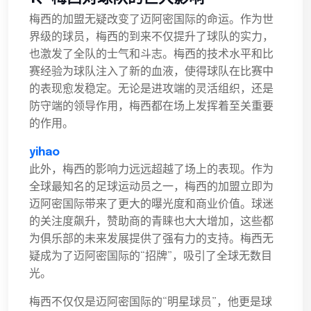
梅西的加盟无疑改变了迈阿密国际的命运。作为世
界级的球员，梅西的到来不仅提升了球队的实力，
也激发了全队的士气和斗志。梅西的技术水平和比
赛经验为球队注入了新的血液，使得球队在比赛中
的表现愈发稳定。无论是进攻端的灵活组织，还是
防守端的领导作用，梅西都在场上发挥着至关重要
的作用。
yihao
此外，梅西的影响力远远超越了场上的表现。作为
全球最知名的足球运动员之一，梅西的加盟立即为
迈阿密国际带来了更大的曝光度和商业价值。球迷
的关注度飙升，赞助商的青睐也大大增加，这些都
为俱乐部的未来发展提供了强有力的支持。梅西无
疑成为了迈阿密国际的“招牌”，吸引了全球无数目
光。
梅西不仅仅是迈阿密国际的“明星球员”，他更是球