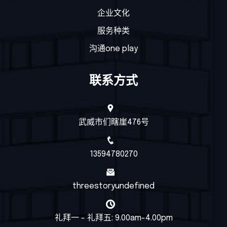
企业文化
服务种类
沟通one play
联系方式
武威市们瞎崖476号
13594780270
threestoryundefined
礼拜一 - 礼拜五: 9.00am-4.00pm