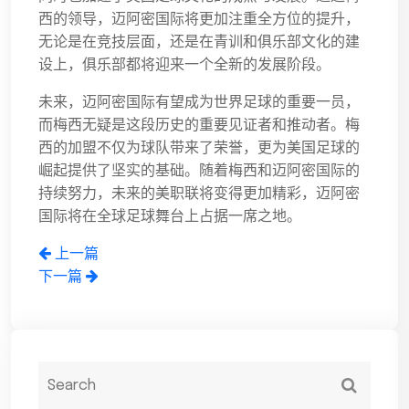
西的领导，迈阿密国际将更加注重全方位的提升，
无论是在竞技层面，还是在青训和俱乐部文化的建
设上，俱乐部都将迎来一个全新的发展阶段。
未来，迈阿密国际有望成为世界足球的重要一员，
而梅西无疑是这段历史的重要见证者和推动者。梅
西的加盟不仅为球队带来了荣誉，更为美国足球的
崛起提供了坚实的基础。随着梅西和迈阿密国际的
持续努力，未来的美职联将变得更加精彩，迈阿密
国际将在全球足球舞台上占据一席之地。
上一篇
下一篇