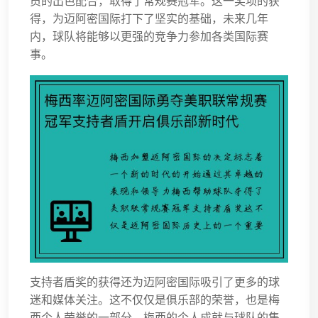
员的出色配合，取得了常规赛冠军。这一奖项的获
得，为迈阿密国际打下了坚实的基础，未来几年
内，球队将能够以更强的竞争力参加各类国际赛
事。
支持者盾奖的获得还为迈阿密国际吸引了更多的球
迷和媒体关注。这不仅仅是俱乐部的荣誉，也是梅