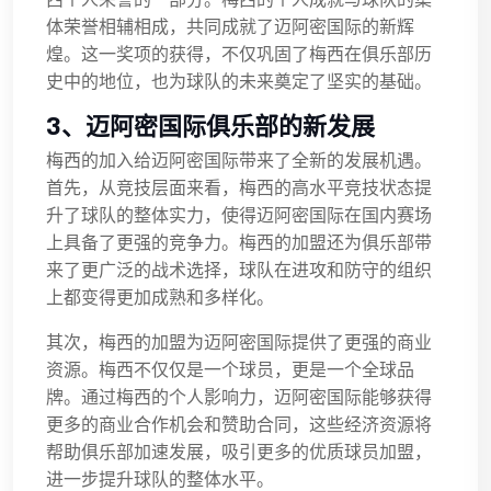
西个人荣誉的一部分。梅西的个人成就与球队的集
体荣誉相辅相成，共同成就了迈阿密国际的新辉
煌。这一奖项的获得，不仅巩固了梅西在俱乐部历
史中的地位，也为球队的未来奠定了坚实的基础。
3、迈阿密国际俱乐部的新发展
梅西的加入给迈阿密国际带来了全新的发展机遇。
首先，从竞技层面来看，梅西的高水平竞技状态提
升了球队的整体实力，使得迈阿密国际在国内赛场
上具备了更强的竞争力。梅西的加盟还为俱乐部带
来了更广泛的战术选择，球队在进攻和防守的组织
上都变得更加成熟和多样化。
其次，梅西的加盟为迈阿密国际提供了更强的商业
资源。梅西不仅仅是一个球员，更是一个全球品
牌。通过梅西的个人影响力，迈阿密国际能够获得
更多的商业合作机会和赞助合同，这些经济资源将
帮助俱乐部加速发展，吸引更多的优质球员加盟，
进一步提升球队的整体水平。