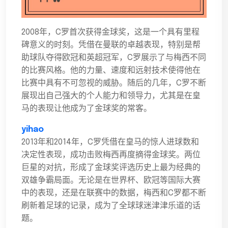
2008年，C罗首次获得金球奖，这是一个具有里程
碑意义的时刻。凭借在曼联的卓越表现，特别是帮
助球队夺得欧冠和英超冠军，C罗展示了与梅西不同
的比赛风格。他的力量、速度和远射技术使得他在
比赛中具有不可忽视的威胁。随后的几年，C罗不断
展现出自己强大的个人能力和领导力，尤其是在皇
马的表现让他成为了金球奖的常客。
yihao
2013年和2014年，C罗凭借在皇马的惊人进球数和
决定性表现，成功击败梅西再度摘得金球奖。两位
巨星的对抗，形成了金球奖评选历史上最为经典的
双雄争霸局面。无论是在世界杯、欧冠等国际大赛
中的表现，还是在联赛中的数据，梅西和C罗都不断
刷新着足球的记录，成为了全球球迷津津乐道的话
题。