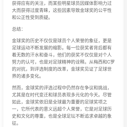
获得应有的关注，而某些明星球员因媒体影响力过
大而获得过度青睐，这些因素导致金球奖的公平性
和公正性受到质疑。
总结：
金球奖的历史不仅仅是球员个人荣誉的象征，更是
足球运动不断发展的缩影。每一位获奖者背后都有
着无数的汗水和奋斗，他们的获奖不仅仅是对个人
努力的认可，也是对足球精神的诠释。从梅西和C罗
的对抗，到评选制度的改革，金球奖见证了足球世
界的诸多变化。
然而，金球奖的评选过程中仍然存在争议和挑战，
尤其是在时代变迁和球员表现多元化的今天。尽管
如此，金球奖依旧是全球最为重要的足球奖项之
一，它所代表的意义远超个人荣誉，它是对足球历
史和文化的尊重，也是全球足坛不断追求卓越的象
征。