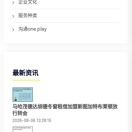
企业文化
服务种类
沟通one play
最新资讯
马哈茂德达胡德冬窗租借加盟斯图加特布莱顿放
行转会
2026-08-06 13:28:15