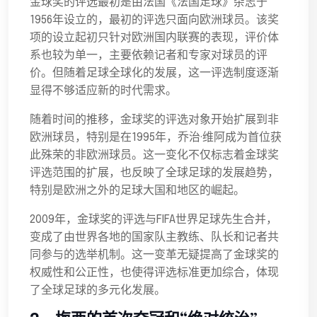
金球奖的评选最初是由法国《法国足球》杂志于
1956年设立的，最初的评选只面向欧洲球员。该奖
项的设立起初只针对欧洲国内联赛的表现，评价体
系也较为单一，主要依赖记者和专家对球员的评
价。但随着足球全球化的发展，这一评选制度逐渐
显得不够适应新的时代需求。
随着时间的推移，金球奖的评选对象开始扩展到非
欧洲球员，特别是在1995年，乔治·维阿成为首位获
此殊荣的非欧洲球员。这一变化不仅标志着金球奖
评选范围的扩展，也反映了全球足球的发展趋势，
特别是欧洲之外的足球大国和地区的崛起。
2009年，金球奖的评选与FIFA世界足球先生合并，
变成了由世界各地的国家队主教练、队长和记者共
同参与的选举机制。这一变革无疑提高了金球奖的
权威性和公正性，也使得评选标准更加综合，体现
了全球足球的多元化发展。