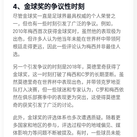
4、金球奖的争议性时刻
尽管金球奖一直是足球界最具权威的个人荣誉之
一，但也有一些时刻引发了广泛的争议。例如，
2010年梅西首次获得金球奖时，虽然他的表现极为
出色，但许多人认为他当年未能在世界杯中带领阿
根廷走得更远，因此一些评论认为梅西并非最佳人
选。
另一个引发争议的时刻是2018年，莫德里奇获得了
金球奖，这一时刻打破了梅西和C罗的长期垄断。虽
然莫德里奇在世界杯中表现出色，并带领克罗地亚
队打入决赛，但一些球迷和专家认为，C罗和梅西依
然在俱乐部赛季中的表现更为突出，这使得莫德里
奇的获奖引发了广泛的讨论。
此外，金球奖的评选体系也多次遭遇质疑。随着更
多国家和地区的参与，评选过程中的地域偏见、媒
体影响力等问题不断被提及。有时，一些球员未能