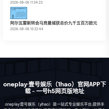
2026-08-06 11:04:23
阿尔瓦雷斯转会马竞曼城获总价九千五百万欧元
2026-08-06 10:22:44
oneplay·壹号娱乐（1hao）官网APP下
载 - 一号h5网页版地址
oneplay·壹号娱乐（yihao）是一站式专业娱乐平台,提供丰