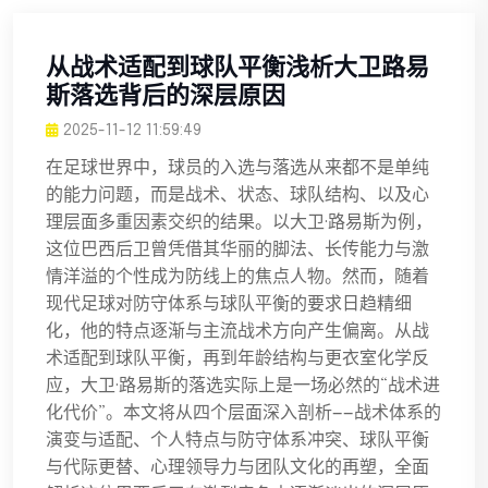
从战术适配到球队平衡浅析大卫路易
斯落选背后的深层原因
2025-11-12 11:59:49
在足球世界中，球员的入选与落选从来都不是单纯
的能力问题，而是战术、状态、球队结构、以及心
理层面多重因素交织的结果。以大卫·路易斯为例，
这位巴西后卫曾凭借其华丽的脚法、长传能力与激
情洋溢的个性成为防线上的焦点人物。然而，随着
现代足球对防守体系与球队平衡的要求日趋精细
化，他的特点逐渐与主流战术方向产生偏离。从战
术适配到球队平衡，再到年龄结构与更衣室化学反
应，大卫·路易斯的落选实际上是一场必然的“战术进
化代价”。本文将从四个层面深入剖析——战术体系的
演变与适配、个人特点与防守体系冲突、球队平衡
与代际更替、心理领导力与团队文化的再塑，全面