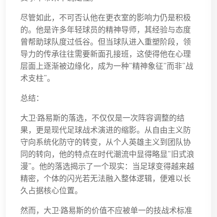
尽管如此，不可否认他在更衣室的影响力仍是积极
的。他是许多年轻球员的精神导师，其经验与态度
曾帮助球队度过低谷。但当球队进入重塑阶段，领
导力的传承往往需要新面孔接班，这使得他在心理
层面上逐渐被边缘化，成为一种“精神象征”而非“战
术支柱”。
总结：
大卫·路易斯的落选，不仅仅是一次阵容调整的结
果，更是现代足球战术演进的缩影。从自由主义防
守向系统化防守的转变，从个人英雄主义到团队协
同的转向，他的特点在时代潮流中显得略显“旧式浪
漫”。他的落选揭示了一个现实：当足球变得越来越
精密，个体的闪光若无法融入整体逻辑，便难以长
久占据核心位置。
然而，大卫·路易斯的价值不应被单一的技战术标准