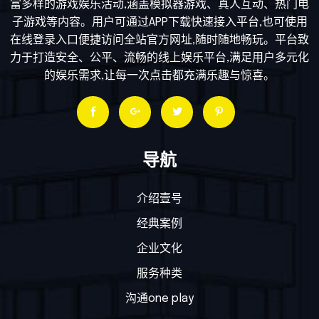
富多样的游戏娱乐活动,涵盖模拟器游戏、真人互动、热门电
子游戏等内容。用户可通过APP下载快速接入平台,也可使用
在线登录入口便捷访问全站官方网址,随时随地畅玩。平台致
力于打造安全、公平、流畅的线上娱乐平台,满足用户多元化
的娱乐需求,让每一次点击都充满乐趣与惊喜。
导航
介绍壹号
经典案例
企业文化
服务种类
沟通one play