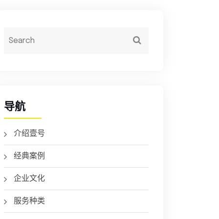
导航
介绍壹号
经典案例
企业文化
服务种类