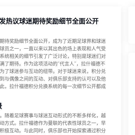
发热议球迷期待奖励细节全面公开
期待奖励细节全面公开，成为了近期足球界和球迷
球员之一，一直以来以其出色的场上表现和人气受
系统相关的细节引发了广泛讨论，特别是球迷们对
满了期待。作为这项活动的“代言人”，拉什福德不
为了球迷参与互动的纽带。对于球迷来说，积分兑
到与偶像之间的互动、对俱乐部支持的认可以及他
此，拉什福德积分兑换系统的每一次细节公开都成
景
。随着足球赛事与球迷互动形式的不断多样化，越
动方式。拉什福德作为曼联的代表性球员之一，早
积极互动。与此同时，俱乐部也开始探索通过积分