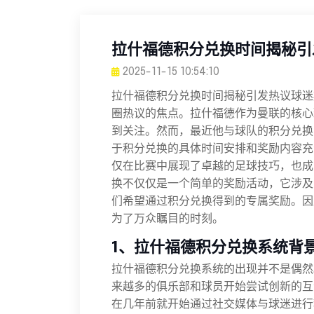
拉什福德积分兑换时间揭秘引
2025-11-15 10:54:10
拉什福德积分兑换时间揭秘引发热议球迷
圈热议的焦点。拉什福德作为曼联的核心
到关注。然而，最近他与球队的积分兑换
于积分兑换的具体时间安排和奖励内容充
仅在比赛中展现了卓越的足球技巧，也成
换不仅仅是一个简单的奖励活动，它涉及
们希望通过积分兑换得到的专属奖励。因
为了万众瞩目的时刻。
1、拉什福德积分兑换系统背
拉什福德积分兑换系统的出现并不是偶然
来越多的俱乐部和球员开始尝试创新的互
在几年前就开始通过社交媒体与球迷进行