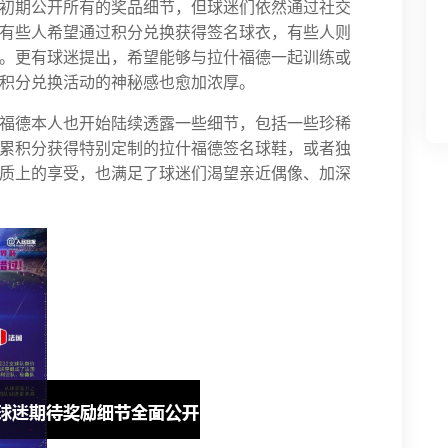
初期公开所有的奖品细节，但球迷们依然通过社交
有些人希望通过积分兑换获得签名球衣，有些人则
。更有球迷提出，希望能够与拉什福德一起训练或
积分兑换活动的神秘感也愈加浓厚。
福德本人也开始陆续透露一些细节，包括一些珍稀
累积分获得特别定制的拉什福德签名球鞋，或者独
质上的享受，也满足了球迷们渴望亲近偶像、加深