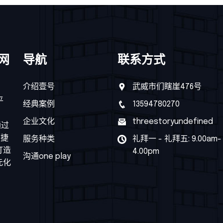
官网
导航
联系方式
介绍壹号
武威市们瞎崖476号
平
经典案例
13594780270
企业文化
threestoryundefined
通过
便捷
服务种类
礼拜一 - 礼拜五: 9.00am-
打造
4.00pm
沟通one play
元化