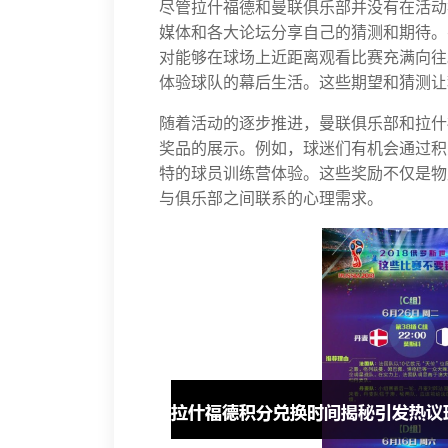
尽管拉什福德和曼联俱乐部并没有在活动
媒体和各大论坛分享自己的猜测和期待。
对能够在球场上近距离观看比赛充满向往
体验球队的幕后生活。这些期望和猜测让
随着活动的逐步推进，曼联俱乐部和拉什
奖品的展示。例如，球迷们有机会通过积
特的球员训练营体验。这些奖励不仅是物
与俱乐部之间联系的心理需求。