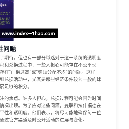
性问题
了期待，但也有一部分球迷对于这一系统的透明度
积和兑换过程中，一些人担心可能存在不公平现
在“门槛过高”或“奖励分配不均”的问题。这样一
到兑换活动中，尤其是那些经济条件较为一般的球
累足够的积分。
注的焦点。许多人担心，兑换过程可能会因为时间
情况出现。为了应对这些问题，曼联和拉什福德在
平性和透明度。他们表示，将尽可能地确保每一位
通过官方渠道及时公开活动的进展与变化。