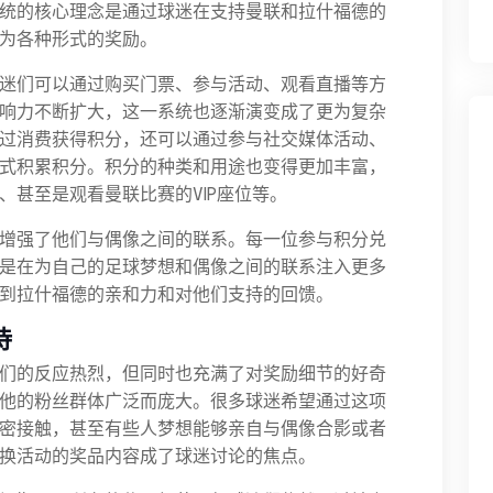
统的核心理念是通过球迷在支持曼联和拉什福德的
为各种形式的奖励。
迷们可以通过购买门票、参与活动、观看直播等方
响力不断扩大，这一系统也逐渐演变成了更为复杂
过消费获得积分，还可以通过参与社交媒体活动、
式积累积分。积分的种类和用途也变得更加丰富，
、甚至是观看曼联比赛的VIP座位等。
增强了他们与偶像之间的联系。每一位参与积分兑
是在为自己的足球梦想和偶像之间的联系注入更多
到拉什福德的亲和力和对他们支持的回馈。
待
们的反应热烈，但同时也充满了对奖励细节的好奇
他的粉丝群体广泛而庞大。很多球迷希望通过这项
密接触，甚至有些人梦想能够亲自与偶像合影或者
换活动的奖品内容成了球迷讨论的焦点。