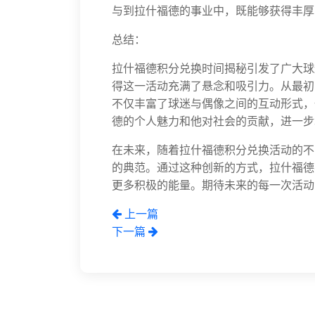
与到拉什福德的事业中，既能够获得丰厚
总结：
拉什福德积分兑换时间揭秘引发了广大球
得这一活动充满了悬念和吸引力。从最初
不仅丰富了球迷与偶像之间的互动形式，
德的个人魅力和他对社会的贡献，进一步
在未来，随着拉什福德积分兑换活动的不
的典范。通过这种创新的方式，拉什福德
更多积极的能量。期待未来的每一次活动
上一篇
下一篇