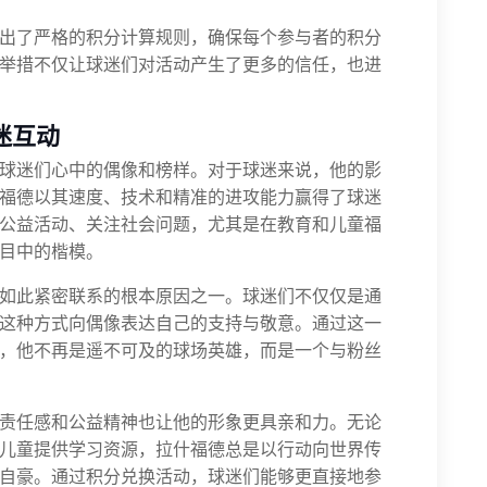
出了严格的积分计算规则，确保每个参与者的积分
举措不仅让球迷们对活动产生了更多的信任，也进
迷互动
球迷们心中的偶像和榜样。对于球迷来说，他的影
福德以其速度、技术和精准的进攻能力赢得了球迷
公益活动、关注社会问题，尤其是在教育和儿童福
目中的楷模。
如此紧密联系的根本原因之一。球迷们不仅仅是通
这种方式向偶像表达自己的支持与敬意。通过这一
，他不再是遥不可及的球场英雄，而是一个与粉丝
责任感和公益精神也让他的形象更具亲和力。无论
儿童提供学习资源，拉什福德总是以行动向世界传
自豪。通过积分兑换活动，球迷们能够更直接地参