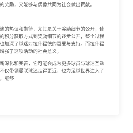
的奖励，又能够与偶像共同为社会做出贡献。
迷的热议和期待，尤其是关于奖励细节的公开，使
的积分获取方式到奖励细节的逐步公开，整个过程
也加深了球迷对拉什福德的喜爱与支持。而拉什福
增强了这项活动的社会意义。
断深化和完善，它可能会成为更多球员与球迷互动
不仅带领曼联球迷走得更近，也为足球世界注入了
，能够