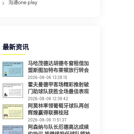
沟通one play
最新资讯
马哈茂德达胡德冬窗租借加
盟斯图加特布莱顿放行转会
2026-08-06 13:28:15
霍夫曼德甲客场精彩推射破
门助球队获胜全场最佳表现
2026-08-06 12:39:42
阿莫林率领葡萄牙球队再创
辉煌赢得联赛桂冠
2026-08-06 11:51:37
阿森纳与队长厄德高达成续