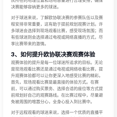
队所在的地理位置和场地容量进行合理安排，确保
决赛能够容纳更多的球迷。
对于球迷来说，了解欧协联决赛的参赛队伍以及赛
程安排非常重要，这有助于提前规划观赛计划。许
多球迷会选择到现场观看比赛，感受现场氛围；而
有些球迷则会选择通过电视或网络直播的方式，尽
享比赛带来的激情。
3、如何提升欧协联决赛观赛体验
观赛体验的提升是每一位球迷所追求的目标。无论
是现场观看比赛还是通过电视或网络收看比赛，提
升观赛体验都可以让你更深入地感受比赛的精彩。
首先，现场观看比赛是最直接的体验方式。在赛
前，可以通过购买票务、选择合适的座位等方式提
前规划好自己的观赛路线。在比赛过程中，尽量避
免被周围的喧嚣分心，全身心投入到比赛中。
对于远程观看的球迷来说，选择一个优质的直播平