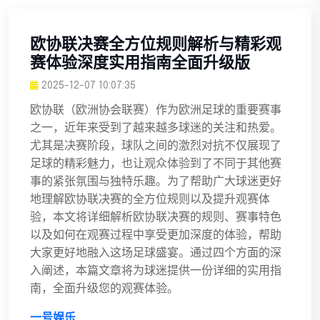
欧协联决赛全方位规则解析与精彩观
赛体验深度实用指南全面升级版
2025-12-07 10:07:35
欧协联（欧洲协会联赛）作为欧洲足球的重要赛事
之一，近年来受到了越来越多球迷的关注和热爱。
尤其是决赛阶段，球队之间的激烈对抗不仅展现了
足球的精彩魅力，也让观众体验到了不同于其他赛
事的紧张氛围与独特乐趣。为了帮助广大球迷更好
地理解欧协联决赛的全方位规则以及提升观赛体
验，本文将详细解析欧协联决赛的规则、赛事特色
以及如何在观赛过程中享受更加深度的体验，帮助
大家更好地融入这场足球盛宴。通过四个方面的深
入阐述，本篇文章将为球迷提供一份详细的实用指
南，全面升级您的观赛体验。
一号娱乐