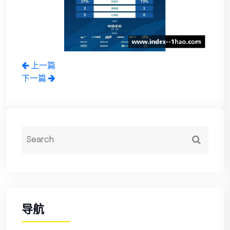
上一篇
下一篇
导航