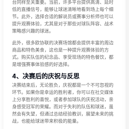
台同样至关重要。当前，许多平台提供高清、延时
低的直播信号，能够让球迷清晰地看到场上每个细
节。此外，选择合适的解说员或赛事分析师也可以
提升观赛体验，尤其是对于那些对球队阵容、战术
策略感兴趣的球迷。
此外，很多欧协联的决赛场馆都会提供丰富的周边
商品和特色美食，这也是一种提升观赛体验的方
式。购买队伍的纪念品、享受现场的特色餐饮，都
是增强赛事体验感的好选择。
4、决赛后的庆祝与反思
决赛结束后，无论胜负，庆祝都是一个不可忽视的
环节。如果你是幸运的胜利者，你可以在社交媒体
上分享胜利的喜悦，或者参加球队的庆祝活动，亲
身感受冠军的荣耀。而对于失利的队伍和球迷，虽
然会有失望，但通过总结经验教训，展望未来的挑
战，也能给球迷带来积极的能量。