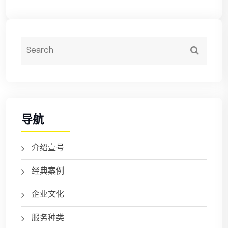
导航
介绍壹号
经典案例
企业文化
服务种类