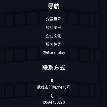
导航
介绍壹号
经典案例
企业文化
服务种类
沟通one play
联系方式
武威市们瞎崖476号
13594780270