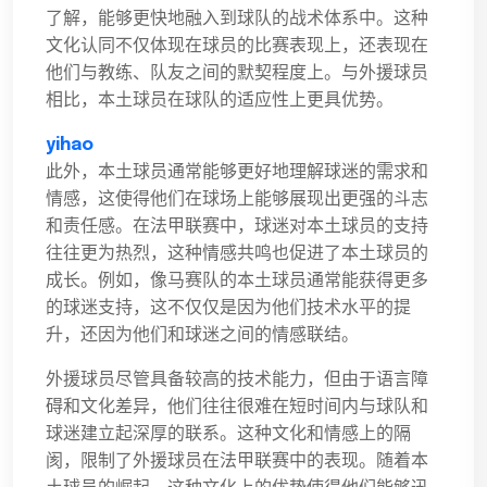
了解，能够更快地融入到球队的战术体系中。这种
文化认同不仅体现在球员的比赛表现上，还表现在
他们与教练、队友之间的默契程度上。与外援球员
相比，本土球员在球队的适应性上更具优势。
yihao
此外，本土球员通常能够更好地理解球迷的需求和
情感，这使得他们在球场上能够展现出更强的斗志
和责任感。在法甲联赛中，球迷对本土球员的支持
往往更为热烈，这种情感共鸣也促进了本土球员的
成长。例如，像马赛队的本土球员通常能获得更多
的球迷支持，这不仅仅是因为他们技术水平的提
升，还因为他们和球迷之间的情感联结。
外援球员尽管具备较高的技术能力，但由于语言障
碍和文化差异，他们往往很难在短时间内与球队和
球迷建立起深厚的联系。这种文化和情感上的隔
阂，限制了外援球员在法甲联赛中的表现。随着本