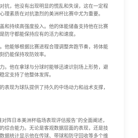
对抗，他没有出现明显的慌乱和失误，这在一定程
心理素质在对抗激烈的美洲杯比赛中尤为重要。
盖和持续高强度投入。他的体能储备支持他在比赛
是防守都能保持应有的活力和速度。
。他能够根据比赛进程合理调整奔跑节奏，将体能
刻仍能保持攻防效率。
力。他在拿球与分球时能够迅速识别场上形势，避
稳定支持了他整体发挥。
的表现为球队提供了持久的中场动力和战术支撑，
维对阵日本美洲杯临场表现评估报告”的全面阐述，
的综合能力。无论是客观数据层面的表现，还是技
数据统计显示他在传球、带球和防守回收等多个维