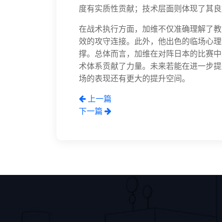
度有实质性贡献；技术层面则体现了其良
在战术执行方面，加维不仅准确理解了教
效的攻守连接。此外，他出色的临场心理
撑。总体而言，加维在对阵日本的比赛中
术体系贡献了力量。未来若能在进一步提
场的表现还有更大的提升空间。
上一篇
下一篇