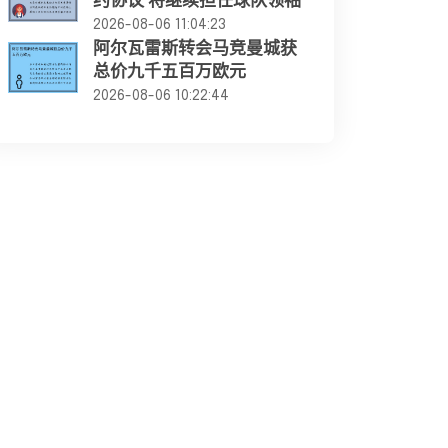
约协议 将继续担任球队领袖
2026-08-06 11:04:23
阿尔瓦雷斯转会马竞曼城获
总价九千五百万欧元
2026-08-06 10:22:44