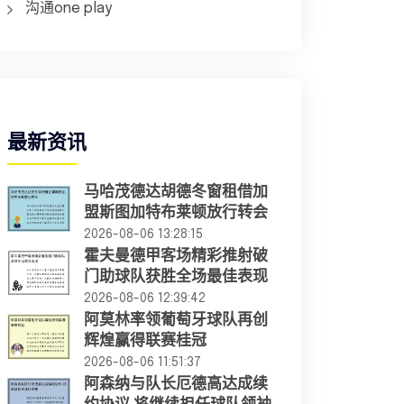
沟通one play
最新资讯
马哈茂德达胡德冬窗租借加
盟斯图加特布莱顿放行转会
2026-08-06 13:28:15
霍夫曼德甲客场精彩推射破
门助球队获胜全场最佳表现
2026-08-06 12:39:42
阿莫林率领葡萄牙球队再创
辉煌赢得联赛桂冠
2026-08-06 11:51:37
阿森纳与队长厄德高达成续