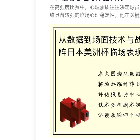
在高强度比赛中，心理素质往往决定球员
维具备较强的临场心理稳定性，他在关键