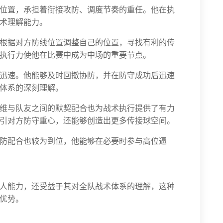
位置，承担着衔接攻防、调度节奏的重任。他在执
术理解能力。
根据对方防线位置调整自己的位置，寻找有利的传
执行力使他在比赛中成为中场的重要节点。
迅速。他能够及时回撤协防，并在防守成功后迅速
体系的深刻理解。
维与队友之间的默契配合也为战术执行提供了有力
引对方防守重心，还能够创造出更多传接球空间。
防配合也较为到位，他能够在必要时参与高位逼
人能力，还受益于其对全队战术体系的理解，这种
优势。