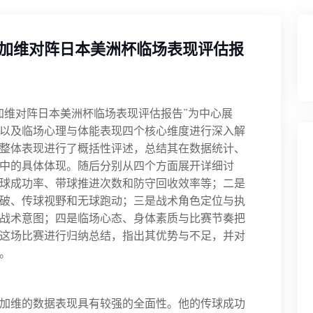
加维对阵日本美洲杯临场表现评估报
加维对阵日本美洲杯临场表现评估报告”为中心展
以及临场心理与体能表现四个核心维度进行深入解
整体表现进行了概括性评述，总结其在数据统计、
中的具体体现。随后分别从四个方面展开详细讨
球成功率、带球推进次数和防守回收效率等；二是
破、传球视野和无球跑动；三是战术角色定位与执
战术意图；四是临场心态、身体素质与比赛节奏把
这场比赛进行归纳总结，指出其优势与不足，并对
。
加维的数据表现具有较强的全面性。他的传球成功