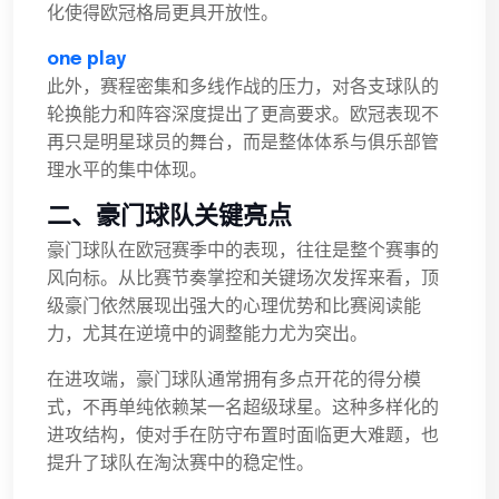
化使得欧冠格局更具开放性。
one play
此外，赛程密集和多线作战的压力，对各支球队的
轮换能力和阵容深度提出了更高要求。欧冠表现不
再只是明星球员的舞台，而是整体体系与俱乐部管
理水平的集中体现。
二、豪门球队关键亮点
豪门球队在欧冠赛季中的表现，往往是整个赛事的
风向标。从比赛节奏掌控和关键场次发挥来看，顶
级豪门依然展现出强大的心理优势和比赛阅读能
力，尤其在逆境中的调整能力尤为突出。
在进攻端，豪门球队通常拥有多点开花的得分模
式，不再单纯依赖某一名超级球星。这种多样化的
进攻结构，使对手在防守布置时面临更大难题，也
提升了球队在淘汰赛中的稳定性。