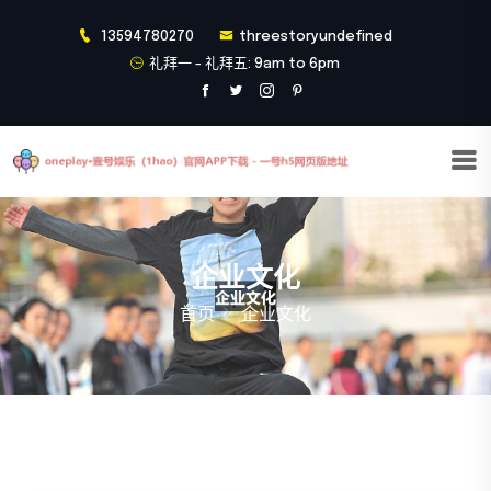
13594780270
threestoryundefined
礼拜一 - 礼拜五: 9am to 6pm
企业文化
首页
企业文化