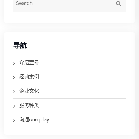
导航
介绍壹号
经典案例
企业文化
服务种类
沟通one play