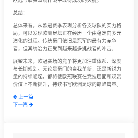
欧冠与联赛双线作战中取得成功的关键。
总结：
总体来看，从欧冠赛季表现分析各支球队的实力格
局，可以发现欧洲足坛正在经历一个由稳定向多元
演化的过程。传统豪门依旧是冠军的最有力竞争
者，但其统治力正受到越来越多挑战者的冲击。
展望未来，欧冠赛场的竞争将更加注重体系、深度
与长期规划。无论是豪门的自我革新，还是新锐力
量的持续崛起，都将使欧冠联赛在竞技层面和观赏
价值上不断提升，持续书写欧洲足球的巅峰篇章。
上一篇
下一篇