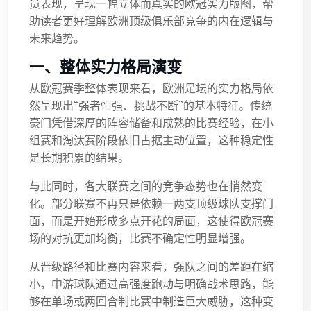
员表现，呈现一幅立体而真实的欧冠实力版图，帮
助读者更好理解欧洲顶级俱乐部竞争的内在逻辑与
未来趋势。
一、整体实力格局演变
从欧冠赛季整体表现来看，欧洲足坛的实力格局依
然呈现出“强者恒强、挑战不断”的基本特征。传统
豪门凭借深厚的阵容储备和成熟的比赛经验，在小
组赛和淘汰赛阶段依旧占据主动位置，这种稳定性
是长期积累的结果。
与此同时，各大联赛之间的竞争态势也在悄然变
化。部分联赛不再只是依赖一两支顶级球队支撑门
面，而是开始形成多点开花的局面，这使得欧冠赛
场的对抗更加均衡，比赛不确定性明显增强。
从晋级路径和比赛内容来看，强队之间的差距在缩
小，中游球队通过高强度跑动与明确战术思路，能
够在单场或两回合制比赛中制造巨大威胁，这种变