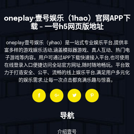
oneplay·壹号娱乐（1hao）官网APP下
载 - 一号h5网页版地址
oneplay·壹号娱乐（yihao）是一站式专业娱乐平台,提供丰
富多样的游戏娱乐活动,涵盖模拟器游戏、真人互动、热门电
子游戏等内容。用户可通过APP下载快速接入平台,也可使用
在线登录入口便捷访问全站官方网址,随时随地畅玩。平台致
力于打造安全、公平、流畅的线上娱乐平台,满足用户多元化
的娱乐需求,让每一次点击都充满乐趣与惊喜。
导航
介绍壹号