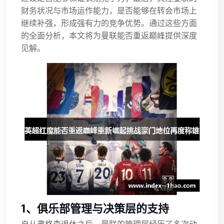
财务状况与市场运作能力，是否能够在转会市场上
继续补强，形成强有力的竞争优势。通过这些方面
的全面分析，本文将为曼联能否重返巅峰提供深度
见解。
1、俱乐部管理与决策层的支持