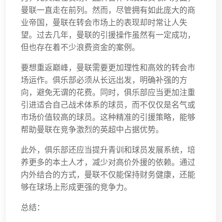
曼联一直走在前列。然而，尽管拥有如此庞大的商
业帝国，曼联在转会市场上的表现却时常让人失
望。过去几年，曼联的引援操作虽然有一定成功，
但也存在着不少浪费资金的案例。
要想重返巅峰，曼联需要更加理性和高效的转会市
场运作。俱乐部必须从长远出发，明确补强的方
向，避免无谓的花费。同时，俱乐部应当更加注重
引进适合自己战术体系的球员，而不仅仅是名气或
市场价值较高的球员。这种精准的引援策略，能够
帮助曼联在竞争激烈的英超中占据优势。
此外，俱乐部还应当提升青训和球员发展系统，培
养更多的本土人才，减少对高价外援的依赖。通过
内外结合的方式，曼联不仅能保持财务健康，还能
够在球场上形成更强的竞争力。
总结：