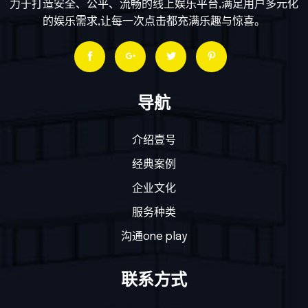
力于打造安全、公平、流畅的线上娱乐平台,满足用户多元化
的娱乐需求,让每一次点击都充满乐趣与惊喜。
导航
介绍壹号
经典案例
企业文化
服务种类
沟通one play
联系方式