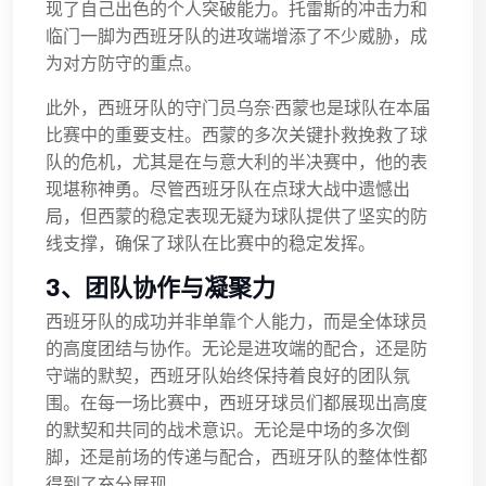
现了自己出色的个人突破能力。托雷斯的冲击力和
临门一脚为西班牙队的进攻端增添了不少威胁，成
为对方防守的重点。
此外，西班牙队的守门员乌奈·西蒙也是球队在本届
比赛中的重要支柱。西蒙的多次关键扑救挽救了球
队的危机，尤其是在与意大利的半决赛中，他的表
现堪称神勇。尽管西班牙队在点球大战中遗憾出
局，但西蒙的稳定表现无疑为球队提供了坚实的防
线支撑，确保了球队在比赛中的稳定发挥。
3、团队协作与凝聚力
西班牙队的成功并非单靠个人能力，而是全体球员
的高度团结与协作。无论是进攻端的配合，还是防
守端的默契，西班牙队始终保持着良好的团队氛
围。在每一场比赛中，西班牙球员们都展现出高度
的默契和共同的战术意识。无论是中场的多次倒
脚，还是前场的传递与配合，西班牙队的整体性都
得到了充分展现。