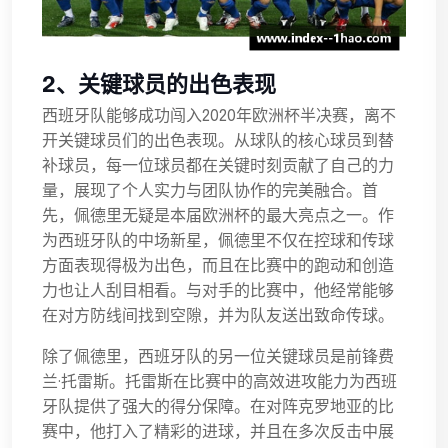
2、关键球员的出色表现
西班牙队能够成功闯入2020年欧洲杯半决赛，离不
开关键球员们的出色表现。从球队的核心球员到替
补球员，每一位球员都在关键时刻贡献了自己的力
量，展现了个人实力与团队协作的完美融合。首
先，佩德里无疑是本届欧洲杯的最大亮点之一。作
为西班牙队的中场新星，佩德里不仅在控球和传球
方面表现得极为出色，而且在比赛中的跑动和创造
力也让人刮目相看。与对手的比赛中，他经常能够
在对方防线间找到空隙，并为队友送出致命传球。
除了佩德里，西班牙队的另一位关键球员是前锋费
兰·托雷斯。托雷斯在比赛中的高效进攻能力为西班
牙队提供了强大的得分保障。在对阵克罗地亚的比
赛中，他打入了精彩的进球，并且在多次反击中展