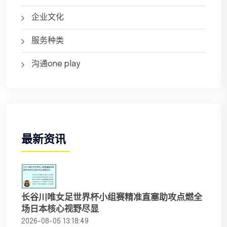
企业文化
服务种类
沟通one play
最新资讯
长谷川唯女足世界杯小组赛精准直塞助攻点燃全
场日本核心视野尽显
2026-08-05 13:18:49