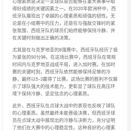
心理素质是决定一支球队是否能够在重大赛事中取
得好成绩的关键因素之一。在2020年欧洲杯中，西
班牙队展现出了卓越的心理素质和顽强的韧性。无
论是在小组赛中的压力，还是在与强敌交锋时的紧
张氛围，西班牙队的球员们始终能够保持冷静，并
在关键时刻做出正确的决策。
尤其是在与克罗地亚的8强赛中，西班牙队经历了极
为紧张的90分钟。在这场比赛中，西班牙队在常规
时间内与克罗地亚战成平局，进入加时赛。在加时
赛的关键时刻，西班牙队依然能够保持足够的冷
静，最终以5-3赢得了比赛。这场比赛的胜利不仅展
示了球队强大的技术能力，更彰显了球队在高压环
境下保持冷静、坚定信念的心理素质。
此外，西班牙队在点球大战中的表现也反映了球队
的心理素质。虽然最终未能晋级决赛，但西班牙球
员在点球大战中展现出的冷静与决断力，充分证明
了他们在大赛中的心理稳定性。这种良好的心理素