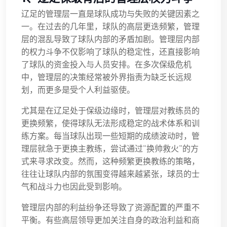
辽足的管理层一直是球队成功与失败的关键因素之
一。在过去的几年里，球队的高层更迭频繁，管理
层的混乱导致了球队内部的矛盾加剧。管理层内部
的权力斗争不仅影响了球队的稳定性，还直接影响
了球队的资金投入与人员安排。在多次保级危机
中，管理层的决策经常被外界指责为缺乏长远规
划，而更多是受个人利益驱使。
尤其是在辽足处于保级边缘时，管理层对教练员的
更换频繁，使得球队无法形成稳定的战术体系和训
练方案。每当球队出现一些短期的成绩波动时，管
理层就急于更换主教练，尝试通过“换帅救火”的方
式来寻求改变。然而，这种频繁更换教练的策略，
往往让球队内部的氛围变得越来越紧张，球员的士
气和战斗力也因此受到影响。
管理层内部的利益纷争还导致了资源配置的严重不
平衡。有些高层领导更加关注自身的政治利益和商