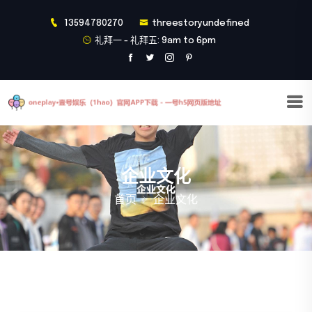
13594780270
threestoryundefined
礼拜一 - 礼拜五: 9am to 6pm
企业文化
首页
企业文化