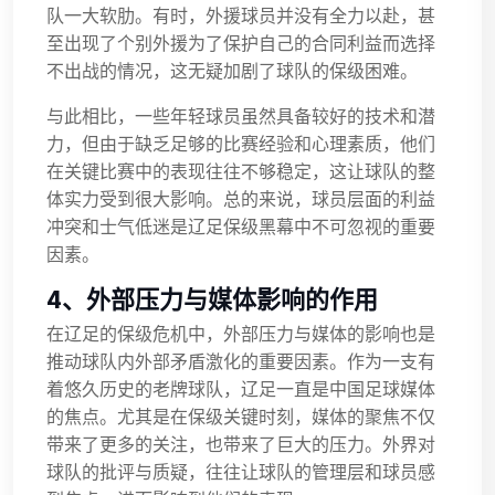
队一大软肋。有时，外援球员并没有全力以赴，甚
至出现了个别外援为了保护自己的合同利益而选择
不出战的情况，这无疑加剧了球队的保级困难。
与此相比，一些年轻球员虽然具备较好的技术和潜
力，但由于缺乏足够的比赛经验和心理素质，他们
在关键比赛中的表现往往不够稳定，这让球队的整
体实力受到很大影响。总的来说，球员层面的利益
冲突和士气低迷是辽足保级黑幕中不可忽视的重要
因素。
4、外部压力与媒体影响的作用
在辽足的保级危机中，外部压力与媒体的影响也是
推动球队内外部矛盾激化的重要因素。作为一支有
着悠久历史的老牌球队，辽足一直是中国足球媒体
的焦点。尤其是在保级关键时刻，媒体的聚焦不仅
带来了更多的关注，也带来了巨大的压力。外界对
球队的批评与质疑，往往让球队的管理层和球员感