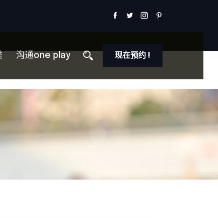
类
沟通one play
现在预约 !