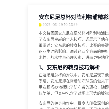
安东尼足总杯对阵利物浦精彩
2026-03-29 10:43:59
本文将回顾安东尼在足总杯对阵利物浦比
了安东尼卓越的个人技巧，还展示了他在
细阐述：安东尼的转身技巧、比赛的关键
职业生涯的影响。通过这四个方面的解析
术性、战术性与心理因素，进而更好地欣
1、安东尼的转身技巧解析
在这场足总杯的对决中，安东尼展现了他
骤增，安东尼却在背后防守球员的包夹下
用右脚巧妙地摆脱了防守者的逼抢，随即
似简单，但其中包含了对场上形势的敏锐
安东尼的转身动作中，最令人印象深刻的