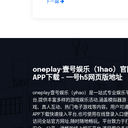
下一篇
oneplay·壹号娱乐（1hao）
APP下载 - 一号h5网页版地址
oneplay·壹号娱乐（yihao）是一站式专业娱乐
台,提供丰富多样的游戏娱乐活动,涵盖模拟器游
戏、真人互动、热门电子游戏等内容。用户可
APP下载快速接入平台,也可使用在线登录入口
访问全站官方网址,随时随地畅玩。平台致力于