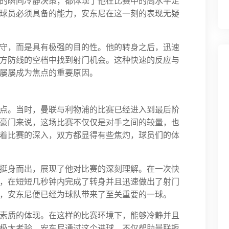
的瞬间冷静决策，都体现了他在比赛中的高水平足
球员必须具备的能力，安东尼在这一刻的表现无疑
守，而是具有极强的目的性。他的转身之后，迅速
方防线的空档中找到射门机会。这种快速的反应与
屡屡成为焦点的重要原因。
点。当时，曼联与利物浦的比赛已经进入到最后阶
豪门来说，这场比赛不仅仅是对手之间的较量，也
着比赛的深入，双方都显得有些焦灼，球员们的体
挺身而出，展现了他对比赛的深刻理解。在一次快
，在短短几秒钟内完成了转身并且迅速做出了射门
，安东尼便已经为球队带来了至关重要的一球。
素质的体现。在这样的比赛环境下，能够冷静并且
极大考验。安东尼通过这个进球，不仅帮助曼联扳