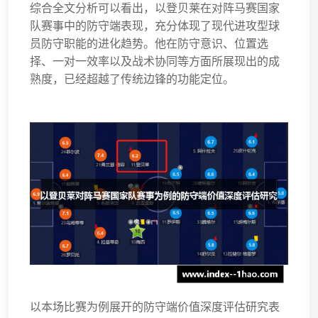
综合全文分析可以看出，以登贝莱在对阵马赛国家
队赛事中的防守端表现，充分体现了现代进攻型球
员防守职能的进化趋势。他在防守意识、位置选
择、一对一效率以及战术协同等方面所展现出的成
熟度，已经超越了传统边锋的功能定位。
以本场比赛为例展开的防守端价值深度评估研究表