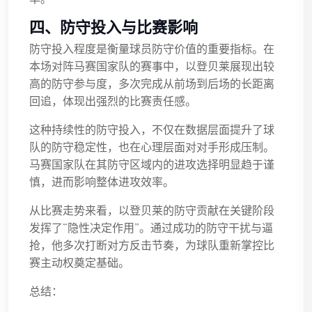
四、防守投入与比赛影响
防守投入程度是衡量球员防守价值的重要指标。在
本场对阵马赛国家队的赛事中，以登贝莱展现出较
高的防守参与度，多次完成从前场到后场的长距离
回追，体现出强烈的比赛责任感。
这种持续性的防守投入，不仅在数据层面提升了球
队的防守稳定性，也在心理层面对对手形成压制。
马赛国家队在其防守区域内的进攻选择明显趋于谨
慎，进而影响整体进攻效率。
从比赛走势来看，以登贝莱的防守贡献在关键阶段
发挥了“隐性决定作用”。通过成功的防守干扰与逼
抢，他多次打断对方反击节奏，为球队重新掌控比
赛主动权奠定基础。
总结：