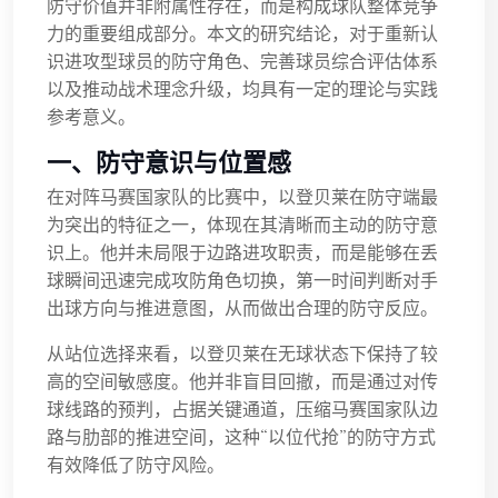
防守价值并非附属性存在，而是构成球队整体竞争
力的重要组成部分。本文的研究结论，对于重新认
识进攻型球员的防守角色、完善球员综合评估体系
以及推动战术理念升级，均具有一定的理论与实践
参考意义。
一、防守意识与位置感
在对阵马赛国家队的比赛中，以登贝莱在防守端最
为突出的特征之一，体现在其清晰而主动的防守意
识上。他并未局限于边路进攻职责，而是能够在丢
球瞬间迅速完成攻防角色切换，第一时间判断对手
出球方向与推进意图，从而做出合理的防守反应。
从站位选择来看，以登贝莱在无球状态下保持了较
高的空间敏感度。他并非盲目回撤，而是通过对传
球线路的预判，占据关键通道，压缩马赛国家队边
路与肋部的推进空间，这种“以位代抢”的防守方式
有效降低了防守风险。