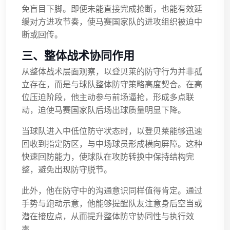
免盲目下脚。即便未能直接完成抢断，也能有效延
缓对方进攻节奏，使马赛国家队的进攻组织被迫中
断或回传。
三、整体战术协同作用
从整体战术层面观察，以登贝莱的防守行为并非孤
立存在，而是与球队整体防守策略高度契合。在高
位压迫阶段，他主动参与前场逼抢，形成多点联
动，迫使马赛国家队后场出球质量明显下降。
当球队进入中低位防守状态时，以登贝莱能够迅速
回收到指定防区，与中场球员形成横向屏障。这种
快速回防能力，使球队在攻防转换中保持结构完
整，避免出现防守脱节。
此外，他在防守中的沟通意识同样值得肯定。通过
手势与跑动示意，他能够提醒队友注意身后空当或
潜在接应点，从而提升整体防守协同性与执行效
率。