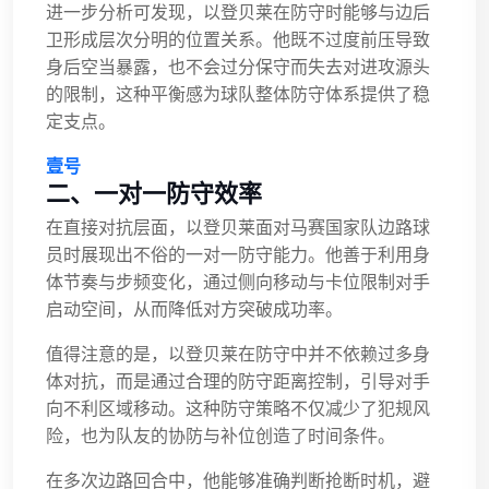
进一步分析可发现，以登贝莱在防守时能够与边后
卫形成层次分明的位置关系。他既不过度前压导致
身后空当暴露，也不会过分保守而失去对进攻源头
的限制，这种平衡感为球队整体防守体系提供了稳
定支点。
壹号
二、一对一防守效率
在直接对抗层面，以登贝莱面对马赛国家队边路球
员时展现出不俗的一对一防守能力。他善于利用身
体节奏与步频变化，通过侧向移动与卡位限制对手
启动空间，从而降低对方突破成功率。
值得注意的是，以登贝莱在防守中并不依赖过多身
体对抗，而是通过合理的防守距离控制，引导对手
向不利区域移动。这种防守策略不仅减少了犯规风
险，也为队友的协防与补位创造了时间条件。
在多次边路回合中，他能够准确判断抢断时机，避