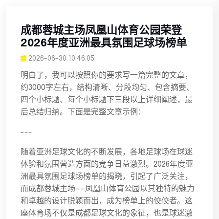
成都蓉城主场凤凰山体育公园荣登
2026年度亚洲最具氛围足球场榜单
2026-06-30 10:46:05
明白了，我可以按照你的要求写一篇完整的文章，
约3000字左右，结构清晰、分段均匀、包含摘要、
四个小标题、每个小标题下三段以上详细阐述，最
后总结归纳。下面是完整文章示例：
---
随着亚洲足球文化的不断发展，各地足球场在球迷
体验和氛围营造方面的竞争日益激烈。2026年度亚
洲最具氛围足球场榜单的揭晓，引起了广泛关注，
而成都蓉城主场——凤凰山体育公园以其独特的魅力
和卓越的设计脱颖而出，成为榜单上的佼佼者。这
座体育场不仅是成都足球文化的象征，也是球迷激