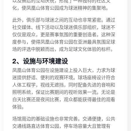
以及赛后的互动庆祝，形成了一种独特的社区文
化，使凤凰山体育公园成为球迷精神的集聚地。
此外，俱乐部与球迷之间的互动也非常紧密。通过
社交媒体、线下活动以及球迷俱乐部组织，球迷不
仅仅是观众，更是赛事氛围的重要创造者。这种深
度参与，使得凤凰山体育公园在亚洲最具氛围足球
场的评选中脱颖而出，成为足球文化体验的标杆。
2、设施与环境建设
凤凰山体育公园在设施建设上投入巨大，力求为球
迷提供舒适、便利的观赛环境。球场座椅设计符合
人体工程学，视线无遮挡，同时配备先进的音响和
照明系统，保证比赛期间的视听效果一流。无论是
白天比赛还是夜间比赛，观众都能获得最佳的观看
体验。
场馆周边的基础设施也非常完善。交通便捷，公共
交通线路直达体育公园，停车场容量大且管理有