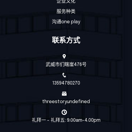
企业文化
服务种类
沟通one play
联系方式
武威市们瞎崖476号
13594780270
threestoryundefined
礼拜一 - 礼拜五: 9.00am-4.00pm