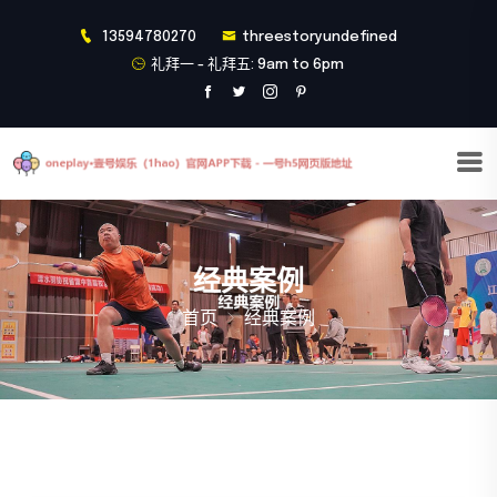
13594780270
threestoryundefined
礼拜一 - 礼拜五: 9am to 6pm
经典案例
首页
经典案例