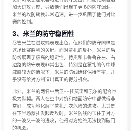
员们可以更加从容地进行防守反击，而蒙扎则被迫
加大进攻力度，导致他们出现了更多的防守漏洞。
米兰的攻防转换非常迅速，进一步巩固了他们对比
赛的控制。
3、米兰的防守稳固性
尽管米兰在进攻端表现出色，但他们的防守同样是
这场比赛胜利的关键。面对蒙扎的反扑，米兰的后
防线展现了极高的稳定性。特奥和卡鲁鲁在左、右
边路的防守表现非常出色，特别是在蒙扎的传中球
威胁较大的情况下，米兰的防线始终保持严密，几
乎没有给对方制造出真正的得分机会。
此外，米兰的两名中后卫——托莫里和凯尔的配合也
极为默契。两人在空中对抗和地面防守中都做得非
常好，成功地化解了蒙扎几次危险的进攻。尤其是
在下半场蒙扎发起反攻时，米兰防线的顶住了对方
的一波又一波的进攻，使得对方始终无法找到破门
的机会。