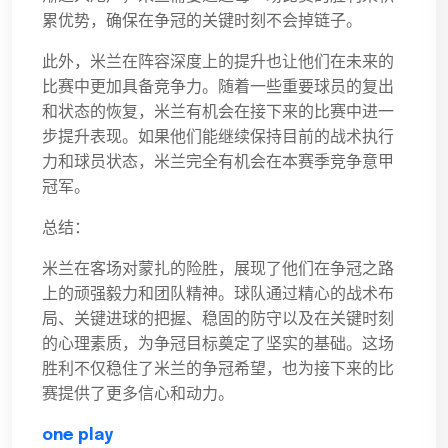
累优势，确保在争冠的关键时刻不会掉链子。
此外，米兰在阵容深度上的提升也让他们在未来的
比赛中更加具备竞争力。随着一些重要球员的复出
和状态的恢复，米兰有机会在接下来的比赛中进一
步提升表现。如果他们能继续保持目前的战术执行
力和球员状态，米兰完全有机会在本赛季竞争意甲
冠军。
总结：
米兰在客场对蒙扎的险胜，展现了他们在争冠之路
上的顽强毅力和团队精神。球队通过精心的战术布
局、关键进球的把握、稳固的防守以及在关键时刻
的心理素质，为争冠目标奠定了坚实的基础。这场
胜利不仅稳住了米兰的争冠希望，也为接下来的比
赛提供了更多信心和动力。
one play