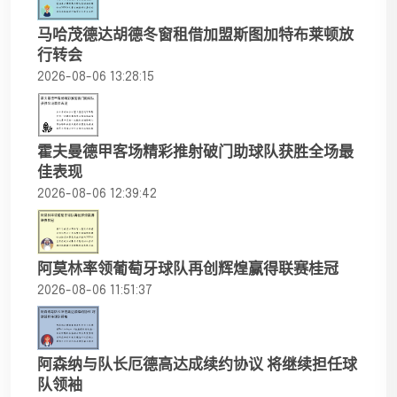
马哈茂德达胡德冬窗租借加盟斯图加特布莱顿放
行转会
2026-08-06 13:28:15
霍夫曼德甲客场精彩推射破门助球队获胜全场最
佳表现
2026-08-06 12:39:42
阿莫林率领葡萄牙球队再创辉煌赢得联赛桂冠
2026-08-06 11:51:37
阿森纳与队长厄德高达成续约协议 将继续担任球
队领袖