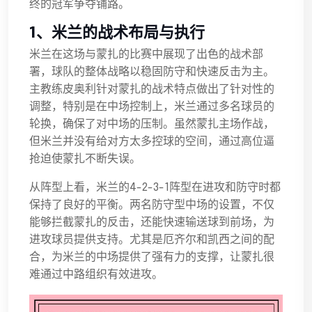
终的冠军争夺铺路。
1、米兰的战术布局与执行
米兰在这场与蒙扎的比赛中展现了出色的战术部
署，球队的整体战略以稳固防守和快速反击为主。
主教练皮奥利针对蒙扎的战术特点做出了针对性的
调整，特别是在中场控制上，米兰通过多名球员的
轮换，确保了对中场的压制。虽然蒙扎主场作战，
但米兰并没有给对方太多控球的空间，通过高位逼
抢迫使蒙扎不断失误。
从阵型上看，米兰的4-2-3-1阵型在进攻和防守时都
保持了良好的平衡。两名防守型中场的设置，不仅
能够拦截蒙扎的反击，还能快速输送球到前场，为
进攻球员提供支持。尤其是厄齐尔和凯西之间的配
合，为米兰的中场提供了强有力的支撑，让蒙扎很
难通过中路组织有效进攻。