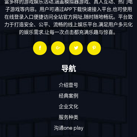
富多样的游戏娱乐活动,涵盖模拟器游戏、真人互动、热门电
子游戏等内容。用户可通过APP下载快速接入平台,也可使用
在线登录入口便捷访问全站官方网址,随时随地畅玩。平台致
力于打造安全、公平、流畅的线上娱乐平台,满足用户多元化
的娱乐需求,让每一次点击都充满乐趣与惊喜。
导航
介绍壹号
经典案例
企业文化
服务种类
沟通one play