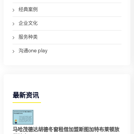
经典案例
企业文化
服务种类
沟通one play
最新资讯
马哈茂德达胡德冬窗租借加盟斯图加特布莱顿放