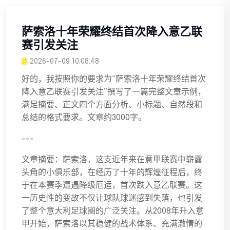
萨索洛十年荣耀终结首次降入意乙联
赛引发关注
2026-07-09 10:08:48
好的，我按照你的要求为“萨索洛十年荣耀终结首次
降入意乙联赛引发关注”撰写了一篇完整文章示例，
满足摘要、正文四个方面分析、小标题、自然段和
总结的格式要求。文章约3000字。
---
文章摘要：萨索洛，这支近年来在意甲联赛中崭露
头角的小俱乐部，在经历了十年的辉煌征程后，终
于在本赛季遭遇降级厄运，首次跌入意乙联赛。这
一历史性的变故不仅让球队球迷感到失落，也引发
了整个意大利足球圈的广泛关注。从2008年升入意
甲开始，萨索洛以其稳健的战术体系、充满激情的