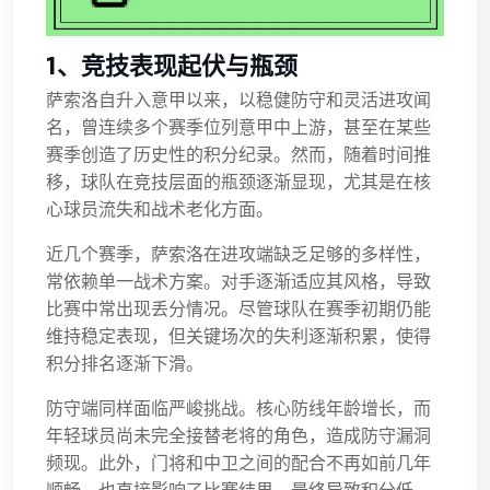
1、竞技表现起伏与瓶颈
萨索洛自升入意甲以来，以稳健防守和灵活进攻闻
名，曾连续多个赛季位列意甲中上游，甚至在某些
赛季创造了历史性的积分纪录。然而，随着时间推
移，球队在竞技层面的瓶颈逐渐显现，尤其是在核
心球员流失和战术老化方面。
近几个赛季，萨索洛在进攻端缺乏足够的多样性，
常依赖单一战术方案。对手逐渐适应其风格，导致
比赛中常出现丢分情况。尽管球队在赛季初期仍能
维持稳定表现，但关键场次的失利逐渐积累，使得
积分排名逐渐下滑。
防守端同样面临严峻挑战。核心防线年龄增长，而
年轻球员尚未完全接替老将的角色，造成防守漏洞
频现。此外，门将和中卫之间的配合不再如前几年