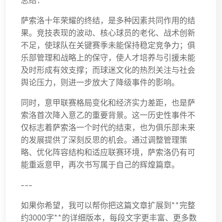
总结：
萨索洛十年荣耀的终结，是多种因素共同作用的结
果。竞技表现的波动、核心球员的老化、战术创新
不足，使球队在关键赛季未能保持稳定竞争力；俱
乐部管理和战略上的保守，使人才培养与引援未能
及时形成有效支撑；而球迷文化的热烈关注与社会
舆论压力，则进一步放大了降级事件的影响。
同时，意甲联赛格局变化和经济实力差距，也是萨
索洛首次降入意乙的重要背景。这一历史性事件不
仅标志着萨索洛一个时代的结束，也为俱乐部未来
的发展提供了深刻反思的机会。通过调整管理策
略、优化阵容结构和适应联赛环境，萨索洛仍有可
能重返意甲，再次书写属于自己的辉煌篇章。
---
如果你希望，我可以帮你把这篇文章扩展到**完整
约3000字**的详细版本，每段文字更丰富、更多数