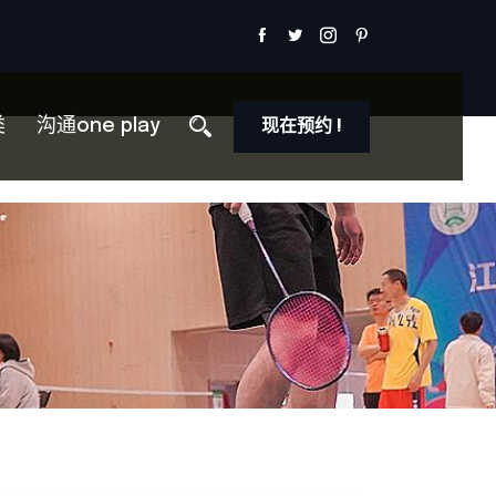
类
沟通one play
现在预约 !