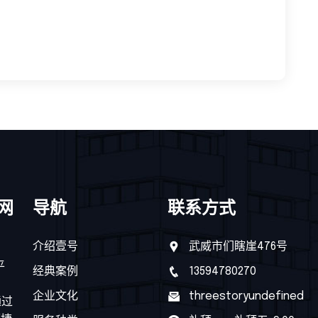
官网
导航
联系方式
介绍壹号
武威市们瞎崖476号
平
经典案例
13594780270
企业文化
threestoryundefined
通过