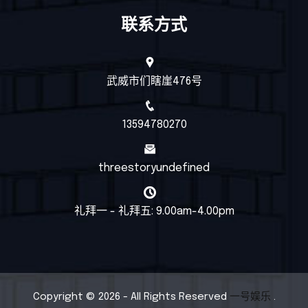
联系方式
武威市们瞎崖476号
13594780270
threestoryundefined
礼拜一 - 礼拜五: 9.00am-4.00pm
Copyright © 2026 - All Rights Reserved
一号娱乐
.