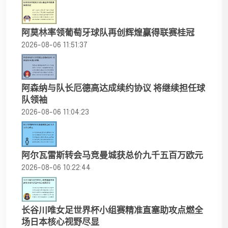
阿莫林率领葡萄牙球队再创辉煌赢得联赛桂冠
2026-08-06 11:51:37
阿森纳与队长厄德高达成续约协议 将继续担任球
队领袖
2026-08-06 11:04:23
阿尔瓦雷斯转会马竞曼城获总价九千五百万欧元
2026-08-06 10:22:44
长谷川唯女足世界杯小组赛精准直塞助攻点燃全
场日本核心视野尽显