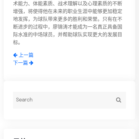
术能力、体能素质、战术理解以及心理素质的不断
增强，将使得他在未来的职业生涯中能够更加稳定
地发挥，为球队带来更多的胜利和荣誉。只有在不
断进步的过程中，廖锦涛才能成为一名真正具备国
际水准的中场球员，并帮助球队实现更大的发展目
标。
上一篇
下一篇