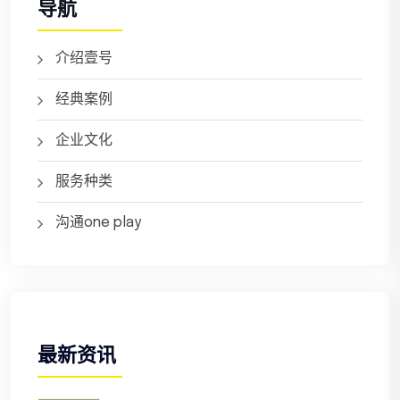
导航
介绍壹号
经典案例
企业文化
服务种类
沟通one play
最新资讯