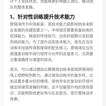
升个人竞技状态，也能够更好地融入球队，推动球
队的整体发展。
1、针对性训练提升技术能力
廖锦涛作为中场新星，其技术能力是影响他未来职
业发展的关键因素之一。中场球员需要具备较高的
控球能力、精准的传球技巧、出色的视野以及较强
的组织能力。为了提升这些技术能力，首先应当在
训练中加强传球和接球的配合练习。廖锦涛应当在
高强度训练中进行短传与长传的反复练习，尤其要
注重准确性与速度的结合。
其次，可以通过模拟比赛情境训练来提高廖锦涛的
场上视野和判断力。通过增加训练中的复杂性，比
如设置多重对抗的情境，使他学会在复杂的环境中
做出快速而准确的判断。这不仅能提升他的球场意
识，还能帮助他更好地与队友配合，提升整体战术
效果。