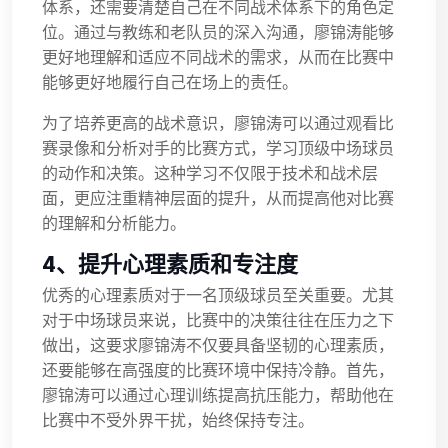
体系，还需要清楚自己在不同战术体系下的角色定
位。通过与教练和老队员的深入沟通，廖锦涛能够
更好地理解和适应不同战术的需求，从而在比赛中
能够更好地履行自己在场上的责任。
为了培养更高的战术意识，廖锦涛可以通过观看比
赛录像和分析对手的比赛方式，学习顶级中场球员
的动作和决策。这种学习不仅限于技术和战术层
面，更应注重精神层面的提升，从而提高他对比赛
的理解和分析能力。
4、提升心理素质和专注度
优秀的心理素质对于一名顶级球员至关重要。尤其
对于中场球员来说，比赛中的决策往往在压力之下
做出，这要求廖锦涛不仅要具备坚韧的心理素质，
还要能够在高强度的比赛环境中保持冷静。首先，
廖锦涛可以通过心理训练提高抗压能力，帮助他在
比赛中不受外界干扰，始终保持专注。