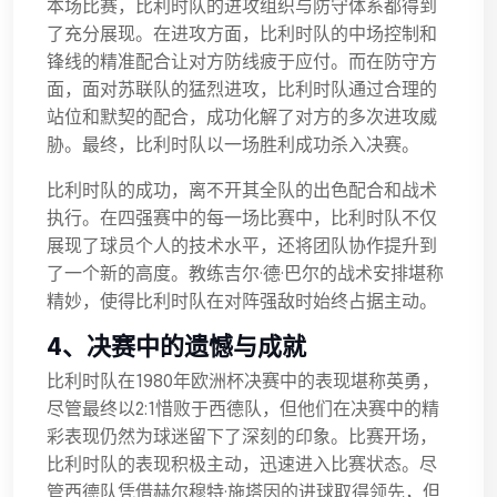
本场比赛，比利时队的进攻组织与防守体系都得到
了充分展现。在进攻方面，比利时队的中场控制和
锋线的精准配合让对方防线疲于应付。而在防守方
面，面对苏联队的猛烈进攻，比利时队通过合理的
站位和默契的配合，成功化解了对方的多次进攻威
胁。最终，比利时队以一场胜利成功杀入决赛。
比利时队的成功，离不开其全队的出色配合和战术
执行。在四强赛中的每一场比赛中，比利时队不仅
展现了球员个人的技术水平，还将团队协作提升到
了一个新的高度。教练吉尔·德·巴尔的战术安排堪称
精妙，使得比利时队在对阵强敌时始终占据主动。
4、决赛中的遗憾与成就
比利时队在1980年欧洲杯决赛中的表现堪称英勇，
尽管最终以2:1惜败于西德队，但他们在决赛中的精
彩表现仍然为球迷留下了深刻的印象。比赛开场，
比利时队的表现积极主动，迅速进入比赛状态。尽
管西德队凭借赫尔穆特·施塔因的进球取得领先，但