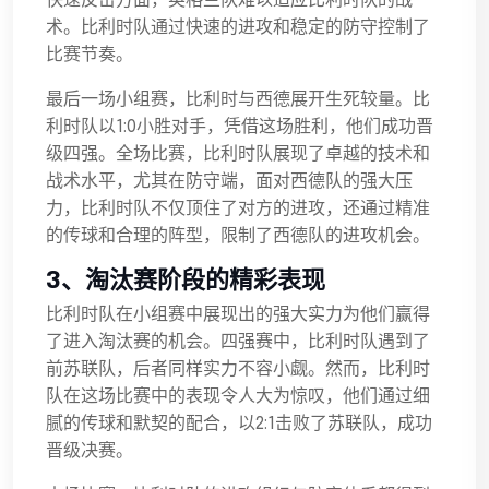
快速反击方面，英格兰队难以适应比利时队的战
术。比利时队通过快速的进攻和稳定的防守控制了
比赛节奏。
最后一场小组赛，比利时与西德展开生死较量。比
利时队以1:0小胜对手，凭借这场胜利，他们成功晋
级四强。全场比赛，比利时队展现了卓越的技术和
战术水平，尤其在防守端，面对西德队的强大压
力，比利时队不仅顶住了对方的进攻，还通过精准
的传球和合理的阵型，限制了西德队的进攻机会。
3、淘汰赛阶段的精彩表现
比利时队在小组赛中展现出的强大实力为他们赢得
了进入淘汰赛的机会。四强赛中，比利时队遇到了
前苏联队，后者同样实力不容小觑。然而，比利时
队在这场比赛中的表现令人大为惊叹，他们通过细
腻的传球和默契的配合，以2:1击败了苏联队，成功
晋级决赛。