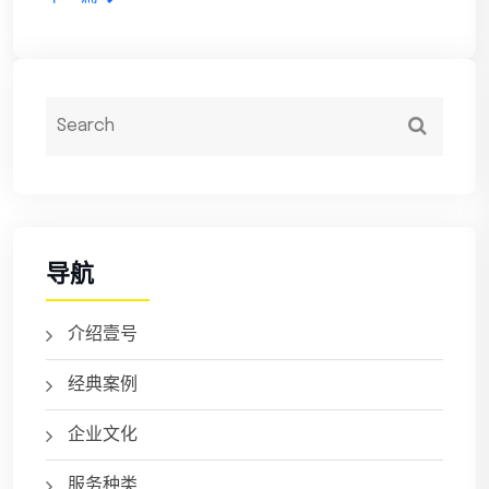
导航
介绍壹号
经典案例
企业文化
服务种类