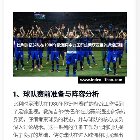
1、球队赛前准备与阵容分析
比利时足球队在1980年欧洲杯赛前的备战工作得到
了足够重视。教练吉尔·德·巴尔在比赛前通过多场热
身赛，仔细考察球员的状态，并与球队的核心成员
深入讨论战术。这一系列的准备工作为比利时队提
供了良好的基础，使得球队在进入欧洲杯时展现出