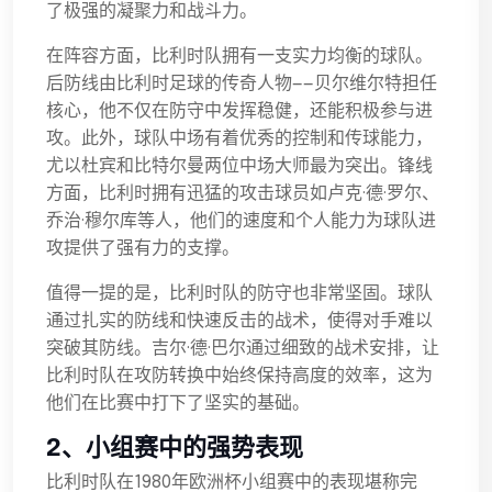
了极强的凝聚力和战斗力。
在阵容方面，比利时队拥有一支实力均衡的球队。
后防线由比利时足球的传奇人物——贝尔维尔特担任
核心，他不仅在防守中发挥稳健，还能积极参与进
攻。此外，球队中场有着优秀的控制和传球能力，
尤以杜宾和比特尔曼两位中场大师最为突出。锋线
方面，比利时拥有迅猛的攻击球员如卢克·德·罗尔、
乔治·穆尔库等人，他们的速度和个人能力为球队进
攻提供了强有力的支撑。
值得一提的是，比利时队的防守也非常坚固。球队
通过扎实的防线和快速反击的战术，使得对手难以
突破其防线。吉尔·德·巴尔通过细致的战术安排，让
比利时队在攻防转换中始终保持高度的效率，这为
他们在比赛中打下了坚实的基础。
2、小组赛中的强势表现
比利时队在1980年欧洲杯小组赛中的表现堪称完