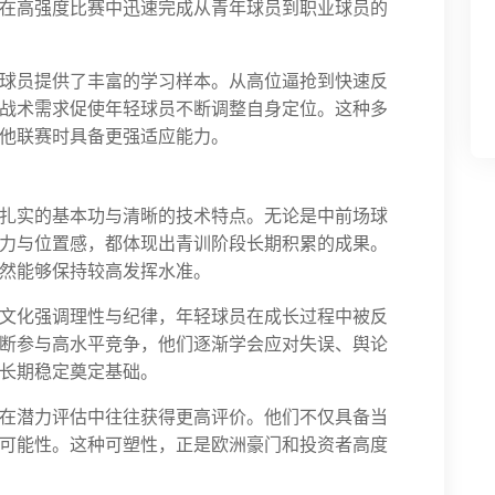
在高强度比赛中迅速完成从青年球员到职业球员的
球员提供了丰富的学习样本。从高位逼抢到快速反
战术需求促使年轻球员不断调整自身定位。这种多
他联赛时具备更强适应能力。
扎实的基本功与清晰的技术特点。无论是中前场球
力与位置感，都体现出青训阶段长期积累的成果。
然能够保持较高发挥水准。
文化强调理性与纪律，年轻球员在成长过程中被反
断参与高水平竞争，他们逐渐学会应对失误、舆论
长期稳定奠定基础。
在潜力评估中往往获得更高评价。他们不仅具备当
可能性。这种可塑性，正是欧洲豪门和投资者高度