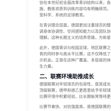
协在本世纪初全面改革青训结构以来，各
施、教练资质到训练内容均有明确规范。
受科学、系统的足球教育。
在青训理念层面，德国更加注重球员的整
调身体协调性、空间感知能力以及团队协
理解。这种长期主义的培养思路，为新星
此外，德国青训与校园足球、地区联赛之
育的同时参与高水平比赛，这不仅降低了
示机会。正是在这种广覆盖、多层级的体
生力量。
二、联赛环境助推成长
德国联赛对年轻球员的包容性，是其成长
顶级联赛，德甲和德乙更愿意给予年轻球
比赛环境中积累经验，比长期板凳等待更
比赛节奏快、对抗强度高，是德国联赛的