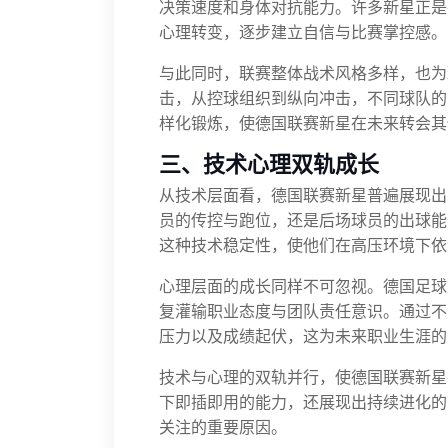
决策速度和身体对抗能力。许多新星正是
心理转变，逐步建立自信与比赛掌控感。
与此同时，联赛整体战术风格多样，也为
击，从控球组织到纵向冲击，不同球队的
样化锻炼，使德国联赛新星在未来转会其
三、技术心理双轨成长
从技术层面看，德国联赛新星普遍展现出
员的传控与跑位，还是后场球员的出球能
这种技术稳定性，使他们在高压环境下依
心理层面的成长同样不可忽视。德国足球
复灌输职业态度与团队责任意识。通过不
压力以及成绩起伏，这为未来职业生涯的
技术与心理的双轨并行，使德国联赛新星
下即插即用的能力，还展现出持续进化的
关注的重要原因。