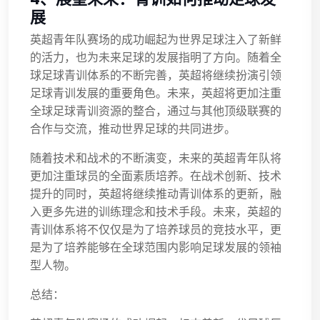
展
英超青年队赛场的成功崛起为世界足球注入了新鲜
的活力，也为未来足球的发展指明了方向。随着全
球足球青训体系的不断完善，英超将继续扮演引领
足球青训发展的重要角色。未来，英超将更加注重
全球足球青训资源的整合，通过与其他顶级联赛的
合作与交流，推动世界足球的共同进步。
随着技术和战术的不断演变，未来的英超青年队将
更加注重球员的全面素质培养。在战术创新、技术
提升的同时，英超将继续推动青训体系的更新，融
入更多先进的训练理念和技术手段。未来，英超的
青训体系将不仅仅是为了培养球员的竞技水平，更
是为了培养能够在全球范围内影响足球发展的领袖
型人物。
总结：