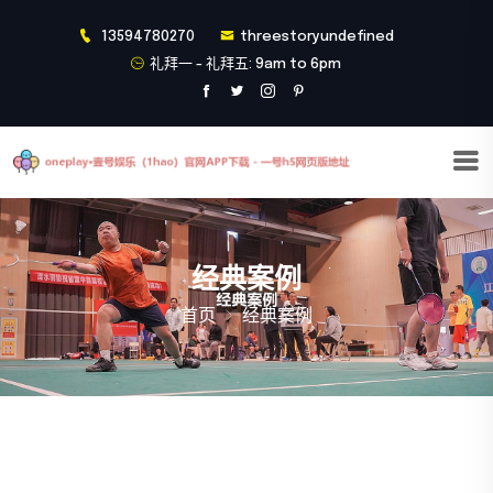
13594780270
threestoryundefined
礼拜一 - 礼拜五: 9am to 6pm
经典案例
首页
经典案例