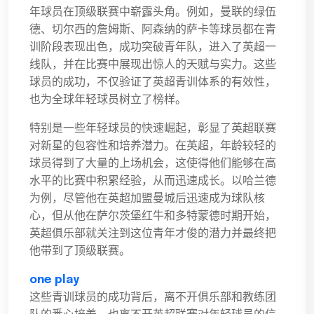
年球员在顶级联赛中崭露头角。例如，曼联的绿伍
德、切尔西的詹姆斯、阿森纳的萨卡等球员都在青
训阶段表现出色，成功突破青年队，进入了英超一
线队，并在比赛中展现出惊人的天赋与实力。这些
球员的成功，不仅验证了英超青训体系的有效性，
也为全球年轻球员树立了榜样。
特别是一些年轻球员的快速崛起，彰显了英超联赛
对新星的包容性和培养潜力。在英超，年龄较轻的
球员得到了大量的上场机会，这使得他们能够在高
水平的比赛中积累经验，从而迅速成长。以哈兰德
为例，尽管他在英超加盟曼城后迅速成为球队核
心，但从他在萨尔茨堡红牛和多特蒙德时期开始，
英超俱乐部就关注到这位青年才俊的潜力并最终把
他带到了顶级联赛。
one play
这些青训球员的成功背后，离不开俱乐部和教练团