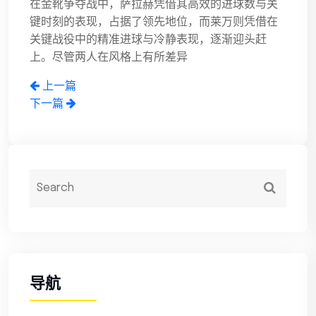
在金靴争夺战中，萨拉赫凭借其高效的进球数与关
键时刻的表现，占据了领先地位，而莱万则凭借在
关键战役中的精准进球与冷静表现，逐渐迎头赶
上。尽管两人在风格上有所差异
上一篇
下一篇
导航