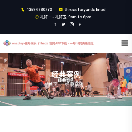
13594780270
threestoryundefined
礼拜一 - 礼拜五: 9am to 6pm
经典案例
首页
经典案例