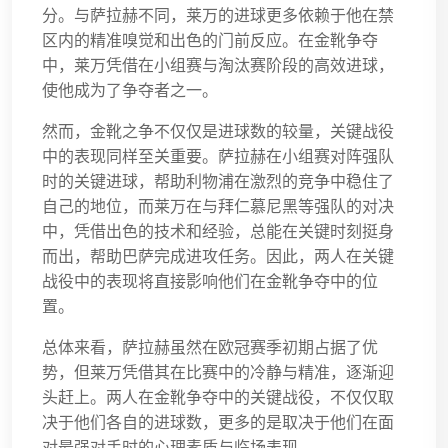
分。与萨拉赫不同，莱万的进球更多依赖于他在禁
区内的精准嗅觉和出色的门前反应。在金靴争夺
中，莱万凭借在小组赛与淘汰赛阶段的高效进球，
使他成为了争夺者之一。
然而，金靴之争不仅仅是进球数的较量，关键战役
中的表现同样至关重要。萨拉赫在小组赛对阵强队
时的关键进球，帮助利物浦在激烈的竞争中稳住了
自己的地位，而莱万在与拜仁慕尼黑等强队的对决
中，凭借出色的技术和经验，总能在关键时刻挺身
而出，帮助巴萨完成进攻任务。因此，两人在关键
战役中的表现将直接影响他们在金靴争夺中的位
置。
总体来看，萨拉赫虽然在欧冠赛季初期占据了优
势，但莱万凭借其在比赛中的冷静与精准，逐渐迎
头赶上。两人在金靴争夺中的关键战役，不仅仅取
决于他们各自的进球数，更多的是取决于他们在面