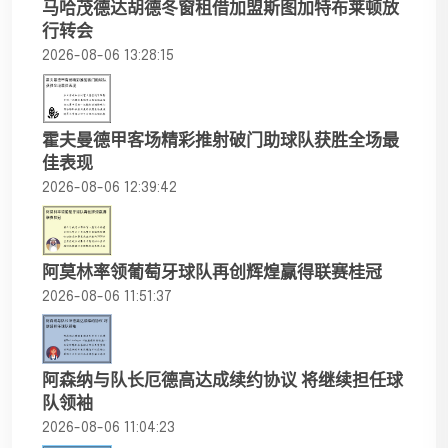
马哈茂德达胡德冬窗租借加盟斯图加特布莱顿放
行转会
2026-08-06 13:28:15
霍夫曼德甲客场精彩推射破门助球队获胜全场最
佳表现
2026-08-06 12:39:42
阿莫林率领葡萄牙球队再创辉煌赢得联赛桂冠
2026-08-06 11:51:37
阿森纳与队长厄德高达成续约协议 将继续担任球
队领袖
2026-08-06 11:04:23