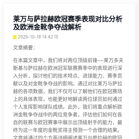
莱万与萨拉赫欧冠赛季表现对比分析
及欧洲金靴争夺战解析
2025-10-18 14:42:15
文章摘要：
在本篇文章中，我们将对两位顶级前锋——莱万多夫
斯基与萨拉赫在欧洲冠军联赛赛季中的表现进行深
入分析，探讨他们的技术特点、进球能力、赛季贡
献以及对金靴争夺战的影响。通过对比莱万与萨拉
赫的各项数据，我们不仅可以了解他们在欧冠赛场
上的具体表现，也能更好地解读两位球员如何通过
个人发挥影响球队成绩。此外，我们将重点解析欧
洲金靴争夺战中的两位竞争者，评估他们如何在各
自的联赛与欧冠赛事中展示出顶级射手的能力，最
终为这一年度的金靴奖得主预测一个合理的结果。
文章将通过四个方面详细阐述莱万与萨拉赫的欧冠