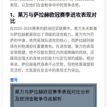
表现，以及他们在金靴争夺中的竞争态势。
1、莱万与萨拉赫欧冠赛季进攻表现对
比
在2023-2024赛季的欧洲冠军联赛中，莱万多夫斯基
与萨拉赫都展现出了顶级的进攻能力。莱万作为巴
萨的中锋，依然是球队进攻的核心，而萨拉赫则继
续在利物浦担任重要角色。在进攻端，莱万的表现
非常稳健，他不仅能在禁区内完成精确的终结，还
展现出强大的身体对抗能力与定位球的威胁。相对
来说，萨拉赫虽然身高不占优势，但他依靠速度和
灵活性，尤其是在反击中的表现尤为突出。
壹号