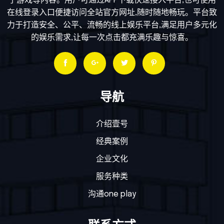
子游戏等内容。用户可通过APP下载快速接入平台,也可使用
在线登录入口便捷访问全站官方网址,随时随地畅玩。平台致
力于打造安全、公平、流畅的线上娱乐平台,满足用户多元化
的娱乐需求,让每一次点击都充满乐趣与惊喜。
导航
介绍壹号
经典案例
企业文化
服务种类
沟通one play