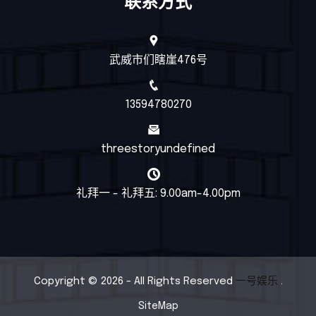
联系方式
武威市们瞎崖476号
13594780270
threestoryundefined
礼拜一 - 礼拜五: 9.00am-4.00pm
Copyright © 2026 - All Rights Reserved
一号娱乐
.
SiteMap