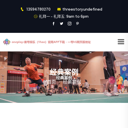
13594780270
threestoryundefined
礼拜一 - 礼拜五: 9am to 6pm
经典案例
首页
经典案例