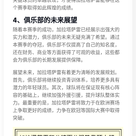
关键球员的卓越表现，才使得加拉塔萨雷能够在这
个赛季取得如此辉煌的成绩。
4、俱乐部的未来展望
随着本赛季的成功，加拉塔萨雷已经展示出强大的
实力和潜力，俱乐部的未来无疑充满了希望。通过
本赛季的夺冠，俱乐部不仅提高了自己的知名度，
还在财务、商业等方面获得了可观的收益，这些都
会为俱乐部的长期发展提供保障。
展望未来，加拉塔萨雷有着更为清晰的发展规划。
首先，俱乐部将继续投资青训体系，培养更多具有
潜力的年轻球员。其次，球队将在保证现有核心阵
容的基础上，继续加强外援引援，提升球队整体实
力。最重要的是，加拉塔萨雷将致力于在欧洲赛场
上争取更好的成绩，力争在欧冠等国际大赛中取得
突破。