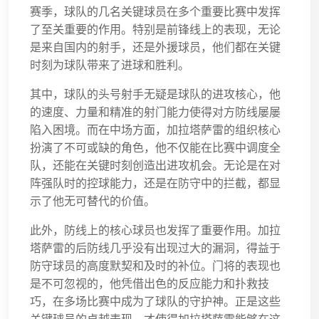
赛季，球队的几名关键球员在多个重要比赛中发挥
了至关重要的作用。特别是前锋线上的表现，无论
是来自国内的射手，还是外援球员，他们都在关键
时刻为球队带来了进球和胜利。
其中，球队的头号射手无疑是球队的进攻核心，他
的速度、力量和精准的射门能力使得对方防线屡屡
陷入困境。而在中场方面，加拉塔萨雷的组织核心
扮演了不可或缺的角色，他不仅能在比赛中调度全
队，还能在关键时刻创造出进攻机会。无论是在对
阵强队时的控球能力，还是在防守中的拦截，都显
示了他无可替代的价值。
此外，防线上的核心球员也发挥了重要作用。加拉
塔萨雷的后防线几乎没有出现过大的漏洞，得益于
防守球员的高度默契和及时的补位。门将的表现也
是不可忽视的，他凭借出色的反应能力和扑救技
巧，在多场比赛中成为了球队的守护神。正是这些