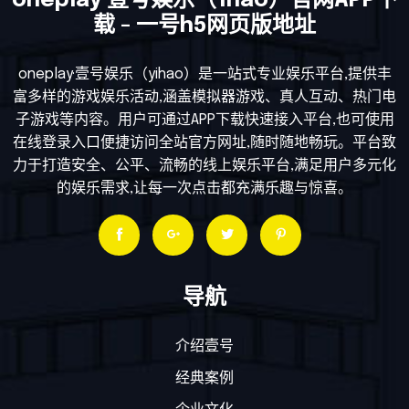
oneplay·壹号娱乐（1hao）官网APP下
载 - 一号h5网页版地址
oneplay·壹号娱乐（yihao）是一站式专业娱乐平台,提供丰
富多样的游戏娱乐活动,涵盖模拟器游戏、真人互动、热门电
子游戏等内容。用户可通过APP下载快速接入平台,也可使用
在线登录入口便捷访问全站官方网址,随时随地畅玩。平台致
力于打造安全、公平、流畅的线上娱乐平台,满足用户多元化
的娱乐需求,让每一次点击都充满乐趣与惊喜。
导航
介绍壹号
经典案例