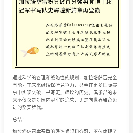
通过科学的管理和战略性的规划，加拉塔萨雷完全
有能力在未来继续保持竞争力，甚至在更多国际赛
事中实现突破，书写更加辉煌的历史。俱乐部的未
来不仅仅是对国内冠军的追求，更是向世界舞台迈
进的坚实步伐。
总结：
加拉塔萨雷本赛季的强势崛起和夺冠，不仅体现了