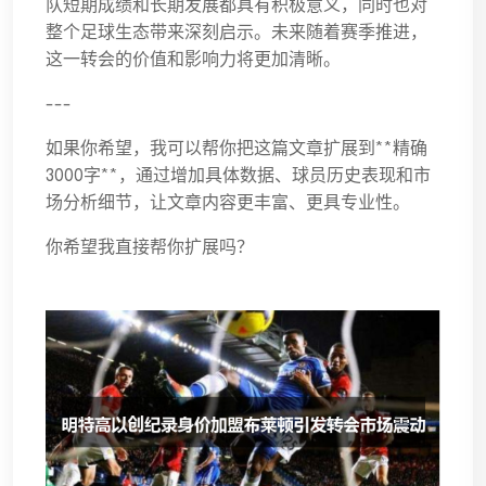
队短期成绩和长期发展都具有积极意义，同时也对
整个足球生态带来深刻启示。未来随着赛季推进，
这一转会的价值和影响力将更加清晰。
---
如果你希望，我可以帮你把这篇文章扩展到**精确
3000字**，通过增加具体数据、球员历史表现和市
场分析细节，让文章内容更丰富、更具专业性。
你希望我直接帮你扩展吗？