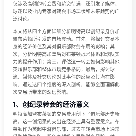
仅涉及高额的转会费和薪资待遇，还引发了媒体、
球迷以及业内专家对转会市场现状和未来趋势的广
泛讨论。
本文将从四个方面详细分析明特高以创纪录身价加
盟布莱顿所引发的市场震动。首先，将探讨交易本
身的经济价值及其对俱乐部财务布局的影响；其
次，分析明特高加盟后对布莱顿战术体系和球队实
力的提升作用；第三，评估这一转会如何影响其他
英超俱乐部和整体市场竞争格局；最后，探讨球
迷、媒体及社交舆论对此事件的反应及其潜在影
响。通过这四个维度的深入剖析，能够全面理解此
次交易所带来的深远影响。
1、创纪录转会的经济意义
明特高加盟布莱顿的交易费用创下了俱乐部历史新
高，这一创纪录的支出在经济上具有重要意义。布
莱顿作为英超中游俱乐部，过去在转会市场上通常