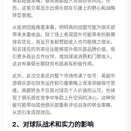
采取稳健策略，避免高额投入导致财务风险。然
而，这笔交易显示出俱乐部在引援上的野心和战略
转型意图。
从投资回报角度来看，明特高的加盟可能为俱乐部
带来多重收益。除了场上表现提升可能带来的联赛
排名优化，商业开发和赞助收入也可能随之增长。
知名球员的到来往往能够提升俱乐部品牌价值，吸
引更多商业合作伙伴，增加球迷消费和门票收入，
这对布莱顿长期财务布局具有积极作用。
此外，此次交易还向整个市场传递了信号：英超中
游俱乐部在财务运作和引援策略上逐渐突破保守思
维。高额转会不仅是对球员个人价值的认可，也体
现了俱乐部在竞争中争取上升空间的决心。这种突
破可能带动其他俱乐部重新评估自身的转会策略，
从而引发连锁效应。
2、对球队战术和实力的影响