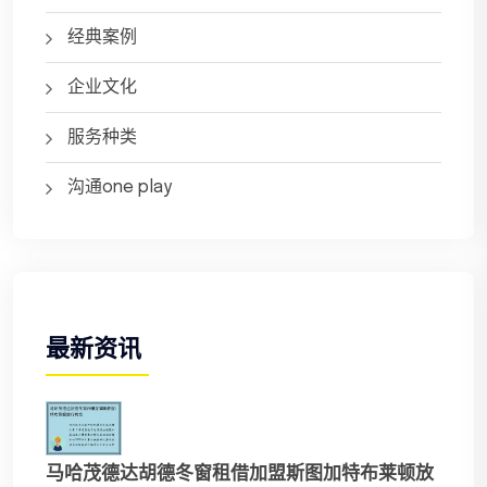
经典案例
企业文化
服务种类
沟通one play
最新资讯
马哈茂德达胡德冬窗租借加盟斯图加特布莱顿放