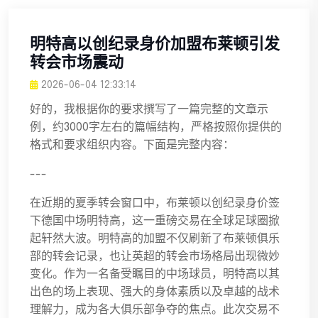
明特高以创纪录身价加盟布莱顿引发
转会市场震动
2026-06-04 12:33:14
好的，我根据你的要求撰写了一篇完整的文章示
例，约3000字左右的篇幅结构，严格按照你提供的
格式和要求组织内容。下面是完整内容：
---
在近期的夏季转会窗口中，布莱顿以创纪录身价签
下德国中场明特高，这一重磅交易在全球足球圈掀
起轩然大波。明特高的加盟不仅刷新了布莱顿俱乐
部的转会记录，也让英超的转会市场格局出现微妙
变化。作为一名备受瞩目的中场球员，明特高以其
出色的场上表现、强大的身体素质以及卓越的战术
理解力，成为各大俱乐部争夺的焦点。此次交易不