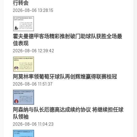
行转会
2026-08-06 13:28:15
霍夫曼德甲客场精彩推射破门助球队获胜全场最
佳表现
2026-08-06 12:39:42
阿莫林率领葡萄牙球队再创辉煌赢得联赛桂冠
2026-08-06 11:51:37
阿森纳与队长厄德高达成续约协议 将继续担任球
队领袖
2026-08-06 11:04:23