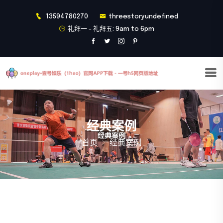
13594780270
threestoryundefined
礼拜一 - 礼拜五: 9am to 6pm
经典案例
首页
经典案例