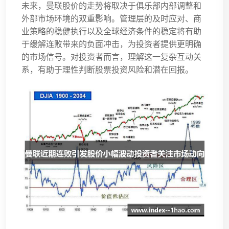
未来，曼联股价的走势将取决于俱乐部内部调整和
外部市场环境的双重影响。管理层的及时应对、商
业策略的稳健执行以及全球经济条件的稳定将有助
于缓解连败带来的负面冲击，为投资者提供更明确
的市场信号。对投资者而言，理解这一复杂互动关
系，有助于理性判断股票投资风险和潜在回报。