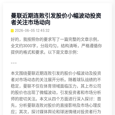
曼联近期连败引发股价小幅波动投资
者关注市场动向
2026-06-05 12:45:32
好的，我按照你的要求写了一篇完整的文章示例，
全文约3000字，分段均匀，结构清晰，严格遵循你
提供的格式和要求。以下是文章示例：
---
本文围绕曼联近期连败引发的股价小幅波动及投资
者对市场动态的关注展开分析。随着球队战绩的不
稳定，曼联不仅在体育领域面临压力，其上市公司
的股价也出现了微幅波动，引发投资者和市场分析
师的密切关注。本文从四个方面进行深入探讨：首
先，分析曼联连败对股价的直接影响及市场心理反
应；其次，探讨媒体舆论和球迷情绪对投资者行为