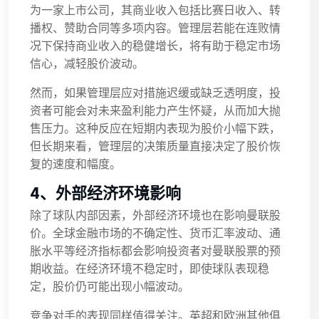
为一家上市公司，其商业收入包括比赛日收入、转
播权、赞助合同等多项内容。管理层若能在连败情
况下保持商业收入的稳健增长，将有助于稳定市场
信心，减轻股价波动。
然而，如果管理层应对措施迟缓或缺乏透明度，投
资者可能会对未来盈利能力产生怀疑，从而加大抛
售压力。这种反应在短期内表现为股价小幅下跌，
但长期来看，管理层的决策质量直接决定了股价恢
复的速度和幅度。
4、外部经济环境影响
除了球队内部因素，外部经济环境也在影响曼联股
价。全球金融市场的不确定性、货币汇率波动、通
胀水平等经济指标都会影响投资者对曼联股票的预
期收益。在经济环境不稳定时，即使球队表现稳
定，股价仍可能出现小幅波动。
竞争对手的表现同样值得关注。英超和欧洲其他俱