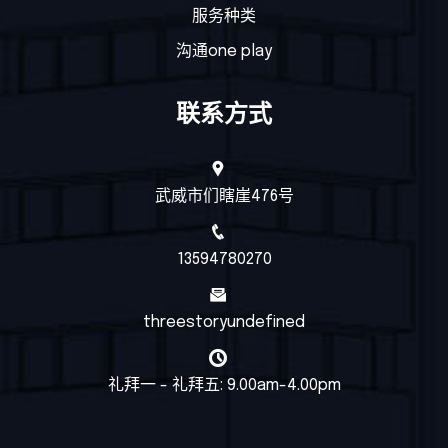
服务种类
沟通one play
联系方式
武威市们瞎崖476号
13594780270
threestoryundefined
礼拜一 - 礼拜五: 9.00am-4.00pm