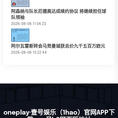
阿森纳与队长厄德高达成续约协议 将继续担任球
队领袖
2026-08-06 11:04:23
阿尔瓦雷斯转会马竞曼城获总价九千五百万欧元
2026-08-06 10:22:44
oneplay·壹号娱乐（1hao）官网APP下