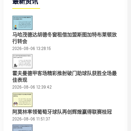
最新资讯
马哈茂德达胡德冬窗租借加盟斯图加特布莱顿放
行转会
2026-08-06 13:28:15
霍夫曼德甲客场精彩推射破门助球队获胜全场最
佳表现
2026-08-06 12:39:42
阿莫林率领葡萄牙球队再创辉煌赢得联赛桂冠
2026-08-06 11:51:37