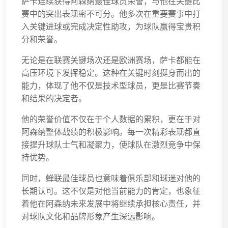
萨卡连续获得阿森纳最佳球员荣誉，与他在关键比
赛中的突出表现密不可分。他多次在重要赛事中打
入关键进球或完成决定性助攻，为球队赢得宝贵积
分和荣誉。
无论是在联赛关键场次还是欧洲赛场，萨卡都能在
高压环境下发挥稳定。这种在关键时刻挺身而出的
能力，体现了他不仅是技术型球员，更是比赛节奏
和结果的决定者。
他的荣誉价值不仅在于个人数据的累积，更在于对
阿森纳整体战绩的积极影响。每一次精彩表现都直
接提升球队士气和凝聚力，使球队在激烈竞争中保
持优势。
同时，蝉联最佳球员也意味着俱乐部和球迷对他的
长期认可。这不仅是对他当前能力的肯定，也象征
着他在阿森纳未来发展中将继续承担核心责任，并
对球队文化和品牌形象产生深远影响。