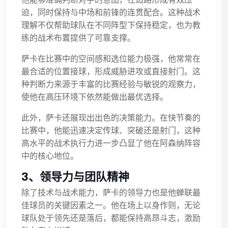
他能够准确判断对手的意图，在边路形成有效压
迫，同时保持与中场和前锋的连贯配合。这种战术
理解不仅帮助球队在不同阵型下保持稳定，也为教
练的战术布置提供了可靠支撑。
萨卡在比赛中的空间感和选位能力极强，他常常在
最合适的位置接球，形成威胁进攻或直接射门。这
种判断力来源于丰富的比赛经验与敏锐的观察力，
使他在高压环境下依然能做出最优选择。
此外，萨卡还展现出出色的决策能力。在快节奏的
比赛中，他能迅速决定传球、突破还是射门，这种
高水平的战术执行力进一步凸显了他在阿森纳阵容
中的核心地位。
3、领导力与团队精神
除了技术与战术能力，萨卡的领导力也是他蝉联最
佳球员的关键因素之一。他在场上以身作则，无论
球队处于领先还是落后，都能保持高昂斗志，激励