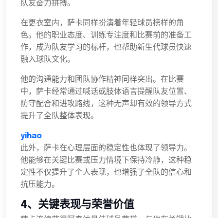
队友奋力拼搏。
在更衣室内，萨卡同样扮演着年轻球员榜样的角
色。他的职业态度、训练专注度和比赛前的准备工
作，成为队友学习的标杆，也帮助新生代球员快速
融入球队文化。
他的沟通能力和团队协作精神同样突出。在比赛
中，萨卡经常通过喊话或肢体语言提醒队友位置、
防守配合和进攻路线，这种无声却有效的领导方式
提升了全队整体表现。
yihao
此外，萨卡在心理层面的稳定性也体现了领导力。
他能够在关键比赛或压力情境下保持冷静，这种稳
定性不仅提升了个人表现，也增强了全队的信心和
抗压能力。
4、关键表现与荣誉价值