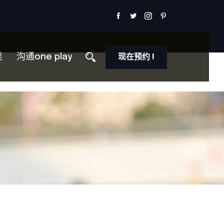
类
沟通one play
现在预约 !