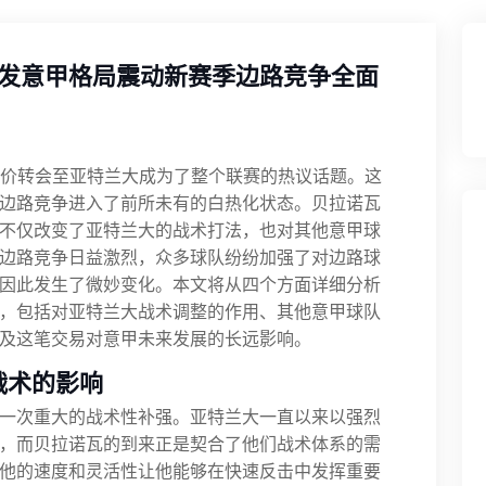
发意甲格局震动新赛季边路竞争全面
的高价转会至亚特兰大成为了整个联赛的热议话题。这
边路竞争进入了前所未有的白热化状态。贝拉诺瓦
不仅改变了亚特兰大的战术打法，也对其他意甲球
边路竞争日益激烈，众多球队纷纷加强了对边路球
因此发生了微妙变化。本文将从四个方面详细分析
，包括对亚特兰大战术调整的作用、其他意甲球队
及这笔交易对意甲未来发展的长远影响。
战术的影响
一次重大的战术性补强。亚特兰大一直以来以强烈
，而贝拉诺瓦的到来正是契合了他们战术体系的需
他的速度和灵活性让他能够在快速反击中发挥重要