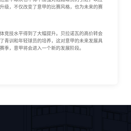
升级，不仅改变了意甲的比赛风格，也为未来的赛
体竞技水平得到了大幅提升。贝拉诺瓦的高价转会
了青训和年轻球员的培养，这对意甲的未来发展具
赛季，意甲将会进入一个新的发展阶段。