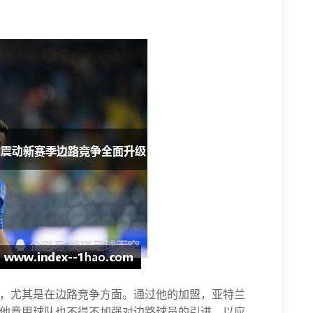
，尤其是在边路竞争方面。通过他的加盟，亚特兰
他意甲球队也不得不加强对边路球员的引进，以应