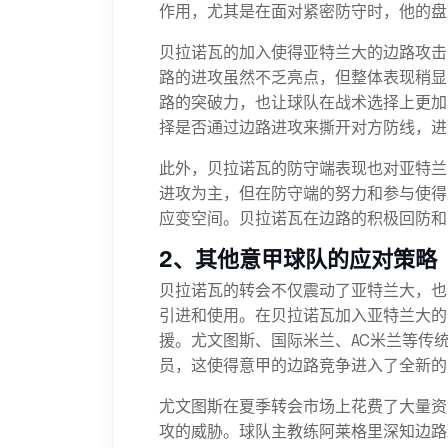
作用，尤其是在面对紧密防守时，他的盘
贝拉诺瓦的加入使得亚特兰大的边路攻击
路的进攻虽然不乏亮点，但整体表现稍显
路的突破力，也让球队在战术选择上更加
择是否通过边路进攻来撕开对方防线，进
此外，贝拉诺瓦的防守端表现也对亚特兰
进攻为主，但在防守端的努力和参与使得
应变空间。贝拉诺瓦在边路的积极回防和
2、其他意甲球队的应对策略
贝拉诺瓦的转会不仅震动了亚特兰大，也
引进和使用。在贝拉诺瓦加入亚特兰大的
援。尤文图斯、国际米兰、AC米兰等传
员，这使得意甲的边路竞争进入了全新的
尤文图斯在夏季转会市场上花费了大量资
攻的威胁。球队主教练阿莱格里深知边路