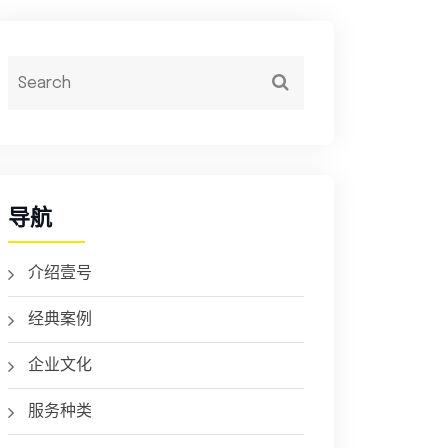
导航
介绍壹号
经典案例
企业文化
服务种类