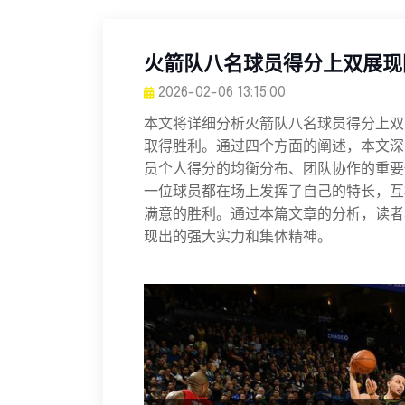
火箭队八名球员得分上双展现
2026-02-06 13:15:00
本文将详细分析火箭队八名球员得分上双
取得胜利。通过四个方面的阐述，本文深
员个人得分的均衡分布、团队协作的重要
一位球员都在场上发挥了自己的特长，互
满意的胜利。通过本篇文章的分析，读者
现出的强大实力和集体精神。