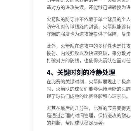
防平衡是火箭队获胜的另一个关键因素。
造对方的进攻失误，还能够迅速转换为进
火箭队的防守并不依赖于单个球员的个人
防守和对传球线路的封锁，火箭队能够有
守端的强度也为进攻端提供了保障，反击
此外，火箭队在进攻中的多样性也是其攻
投射、内线强攻以及快速突破，来分散对
打破对方的防线，也使得火箭队在面对任
4、关键时刻的冷静处理
在比赛的关键时刻，火箭队展现出了极高
时，火箭队的球员们能够保持清晰的头脑
现了球员们成熟的比赛经验和心理素质。
尤其在最后的几分钟，比赛的节奏变得更
是通过合理的时间管理，保持进攻的耐心
的判断，帮助球队稳定局势。