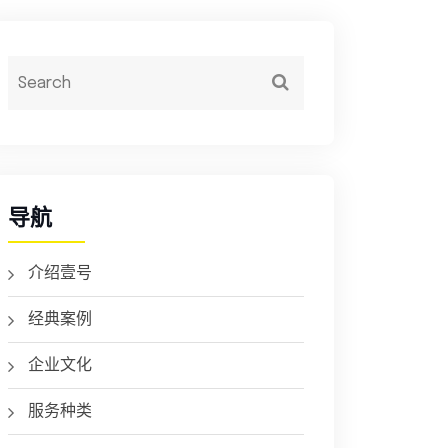
导航
介绍壹号
经典案例
企业文化
服务种类