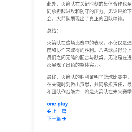
此外，火箭队在关键时刻的集体合作也至
同承担起进攻和防守的压力。无论是抢下
会，火箭队展现出了真正的团队精神。
总结：
火箭队在这场比赛中的表现，不仅仅是通
度和协作来取得的胜利。八名球员得分上
员们之间无缝的配合与默契。无论是在进
都展现了出色的整体实力。
最终，火箭队的胜利证明了篮球比赛中，
在关键时刻做出贡献，共同承担责任，最
和团队作战能力，将是火箭队在未来赛季
one play
上一篇
下一篇