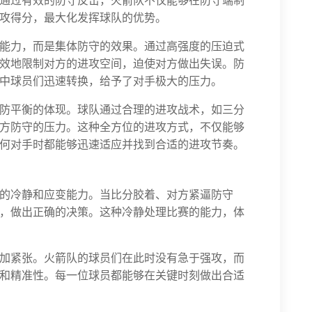
通过有效的防守反击，火箭队不仅能够在防守端制
攻得分，最大化发挥球队的优势。
能力，而是集体防守的效果。通过高强度的压迫式
效地限制对方的进攻空间，迫使对方做出失误。防
中球员们迅速转换，给予了对手极大的压力。
防平衡的体现。球队通过合理的进攻战术，如三分
方防守的压力。这种全方位的进攻方式，不仅能够
何对手时都能够迅速适应并找到合适的进攻节奏。
的冷静和应变能力。当比分胶着、对方紧逼防守
，做出正确的决策。这种冷静处理比赛的能力，体
加紧张。火箭队的球员们在此时没有急于强攻，而
和精准性。每一位球员都能够在关键时刻做出合适