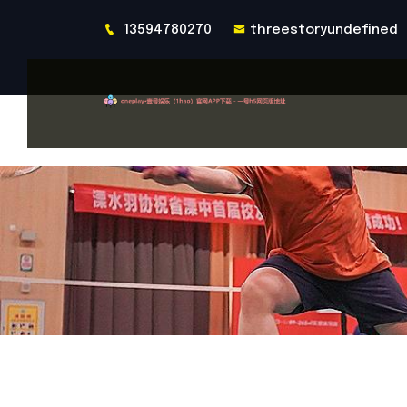
13594780270
threestoryundefined