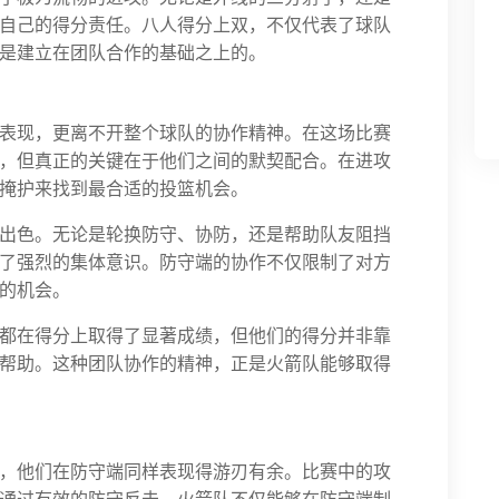
自己的得分责任。八人得分上双，不仅代表了球队
是建立在团队合作的基础之上的。
表现，更离不开整个球队的协作精神。在这场比赛
，但真正的关键在于他们之间的默契配合。在进攻
掩护来找到最合适的投篮机会。
出色。无论是轮换防守、协防，还是帮助队友阻挡
了强烈的集体意识。防守端的协作不仅限制了对方
的机会。
都在得分上取得了显著成绩，但他们的得分并非靠
帮助。这种团队协作的精神，正是火箭队能够取得
，他们在防守端同样表现得游刃有余。比赛中的攻