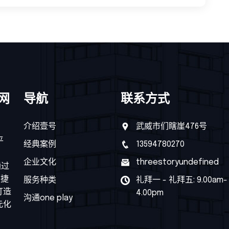
官网
导航
联系方式
介绍壹号
武威市们瞎崖476号
平
经典案例
13594780270
企业文化
threestoryundefined
通过
便捷
服务种类
礼拜一 - 礼拜五: 9.00am-
打造
4.00pm
沟通one play
元化