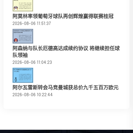
阿莫林率领葡萄牙球队再创辉煌赢得联赛桂冠
2026-08-06 11:51:37
阿森纳与队长厄德高达成续约协议 将继续担任球
队领袖
2026-08-06 11:04:23
阿尔瓦雷斯转会马竞曼城获总价九千五百万欧元
2026-08-06 10:22:44