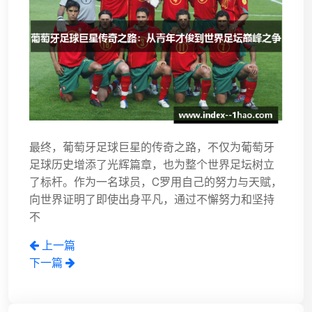
最终，葡萄牙足球巨星的传奇之路，不仅为葡萄牙
足球历史增添了光辉篇章，也为整个世界足坛树立
了标杆。作为一名球员，C罗用自己的努力与天赋，
向世界证明了即使出身平凡，通过不懈努力和坚持
不
上一篇
下一篇